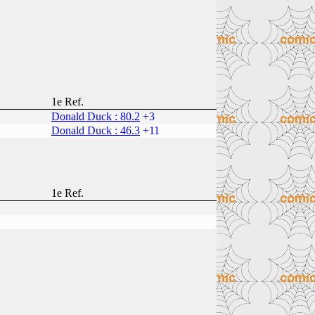
1e Ref.
Donald Duck : 80.2
+3
Donald Duck : 46.3
+11
1e Ref.