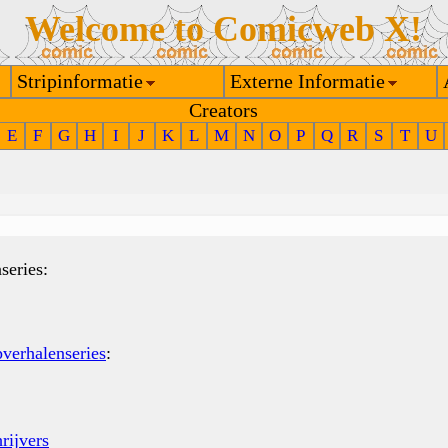
Welcome to Comicweb X!
Stripinformatie
Externe Informatie
Creators
E
F
G
H
I
J
K
L
M
N
O
P
Q
R
S
T
U
series:
pverhalenseries
:
rijvers