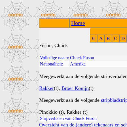
Home
0
A
B
C
D
Fuson, Chuck
Volledige naam:
Chuck Fuson
Nationaliteit:
Amerika
Meegewerkt aan de volgende stripverhalen
Rakker
(t),
Broer Konijn
(t)
Meegewerkt aan de volgende
stripbladstri
Pinokkio (t), Rakker (t)
Stripverhalen van Chuck Fuson
Overzicht van de (andere) tekenaars en sch