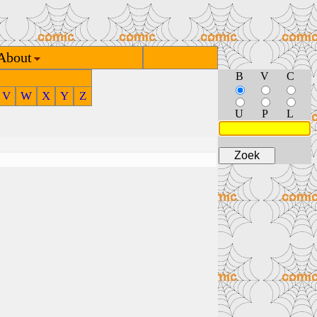
About
B
V
C
V
W
X
Y
Z
U
P
L