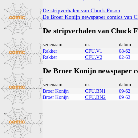
De stripverhalen van Chuck Fuson
De Broer Konijn newspaper comics van 
De stripverhalen van Chuck 
serienaam
nr.
datum
Rakker
CFU.V1
08-62
Rakker
CFU.V2
02-63
De Broer Konijn newspaper c
serienaam
nr.
datum
Broer Konijn
CFU.BN1
09-62
Broer Konijn
CFU.BN2
09-62