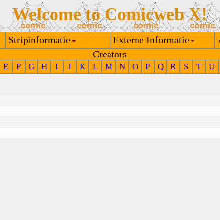
Welcome to Comicweb X!
Stripinformatie
Externe Informatie
Creators
E
F
G
H
I
J
K
L
M
N
O
P
Q
R
S
T
U