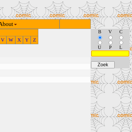
About
B
V
C
V
W
X
Y
Z
U
P
L