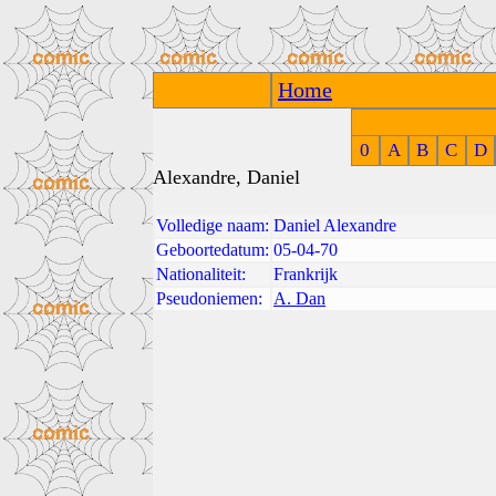
Home
0
A
B
C
D
Alexandre, Daniel
Volledige naam:
Daniel Alexandre
Geboortedatum:
05-04-70
Nationaliteit:
Frankrijk
Pseudoniemen:
A. Dan