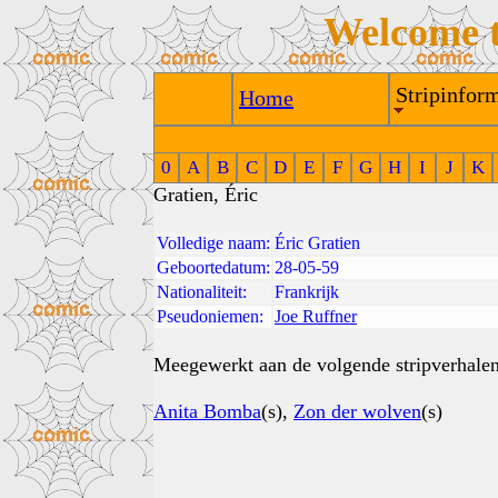
Welcome 
Stripinform
Home
0
A
B
C
D
E
F
G
H
I
J
K
Gratien, Éric
Volledige naam:
Éric Gratien
Geboortedatum:
28-05-59
Nationaliteit:
Frankrijk
Pseudoniemen:
Joe Ruffner
Meegewerkt aan de volgende stripverhalen
Anita Bomba
(s),
Zon der wolven
(s)