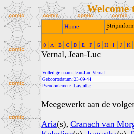
Welcome 
Stripinform
Home
0
A
B
C
D
E
F
G
H
I
J
K
Vernal, Jean-Luc
Volledige naam:
Jean-Luc Vernal
Geboortedatum:
23-09-44
Pseudoniemen:
Laymilie
Meegewerkt aan de volgend
Aria
(s),
Cranach van Mor
Kaledine
(s),
Jugurtha
(s),