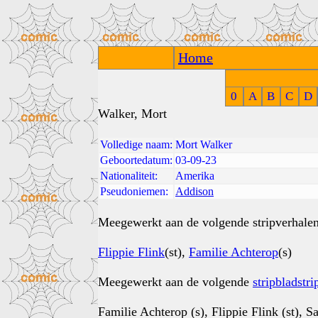
Home
0
A
B
C
D
Walker, Mort
Volledige naam:
Mort Walker
Geboortedatum:
03-09-23
Nationaliteit:
Amerika
Pseudoniemen:
Addison
Meegewerkt aan de volgende stripverhalen
Flippie Flink
(st),
Familie Achterop
(s)
Meegewerkt aan de volgende
stripbladstri
Familie Achterop (s), Flippie Flink (st), S