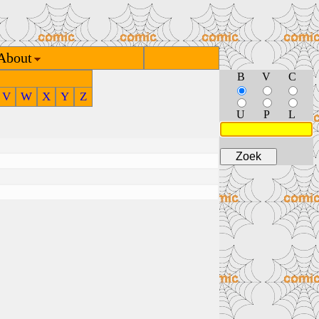
About
B
V
C
V
W
X
Y
Z
U
P
L