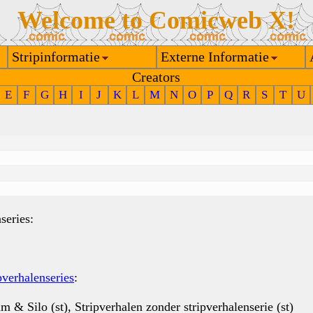
Welcome to Comicweb X!
Stripinformatie
Externe Informatie
Creators
E
F
G
H
I
J
K
L
M
N
O
P
Q
R
S
T
U
series:
pverhalenseries
:
am & Silo (st), Stripverhalen zonder stripverhalenserie (st)