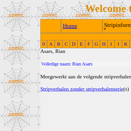
Welcome 
Stripinform
Home
0
A
B
C
D
E
F
G
H
I
J
K
Asars, Rian
Volledige naam:
Rian Asars
Meegewerkt aan de volgende stripverhalen
Stripverhalen zonder stripverhalenserie
(s)