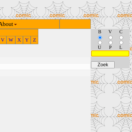
About
B
V
C
V
W
X
Y
Z
U
P
L