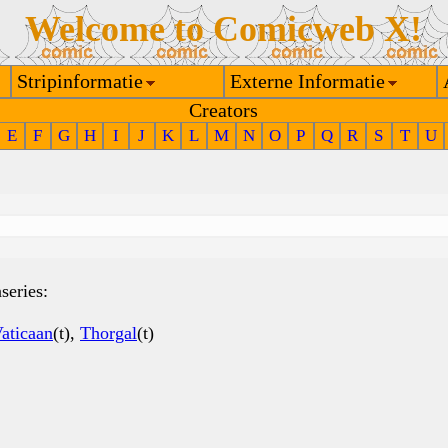
Welcome to Comicweb X!
Stripinformatie
Externe Informatie
Creators
E
F
G
H
I
J
K
L
M
N
O
P
Q
R
S
T
U
series:
aticaan
(t),
Thorgal
(t)