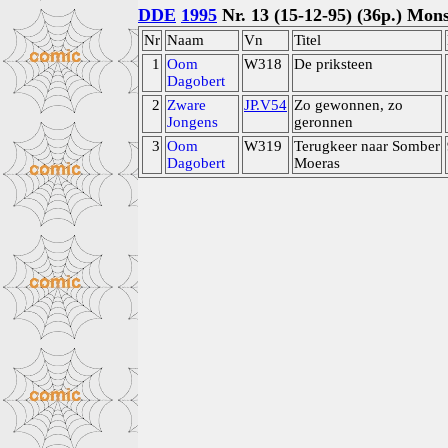
DDE
1995
Nr. 13 (15-12-95) (36p.) Mon
Nr
Naam
Vn
Titel
1
Oom
W318
De priksteen
Dagobert
2
Zware
JP.V54
Zo gewonnen, zo
Jongens
geronnen
3
Oom
W319
Terugkeer naar Somber
Dagobert
Moeras