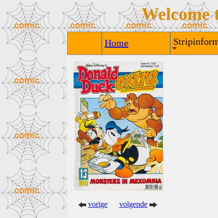
Welcome 
Stripinform
Home
vorige
volgende