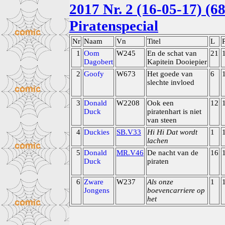
2017 Nr. 2 (16-05-17) (6
Piratenspecial
Nr
Naam
Vn
Titel
L
1
Oom
W245
En de schat van
21
Dagobert
Kapitein Dooiepier
2
Goofy
W673
Het goede van
6
slechte invloed
3
Donald
W2208
Ook een
12
Duck
piratenhart is niet
van steen
4
Duckies
SB.V33
Hi Hi Dat wordt
1
lachen
5
Donald
MR.V46
De nacht van de
16
Duck
piraten
6
Zware
W237
Als onze
1
Jongens
boevencarriere op
het