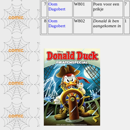
7
Oom
W801
Poen voor een
7
Dagobert
prikje
8
Oom
W802
Donald ik ben
1
Dagobert
aangekomen in