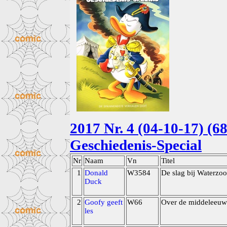
2017 Nr. 4 (04-10-17) (6
Geschiedenis-Special
Nr
Naam
Vn
Titel
1
Donald
W3584
De slag bij Waterzoo
Duck
2
Goofy geeft
W66
Over de middeleeu
les