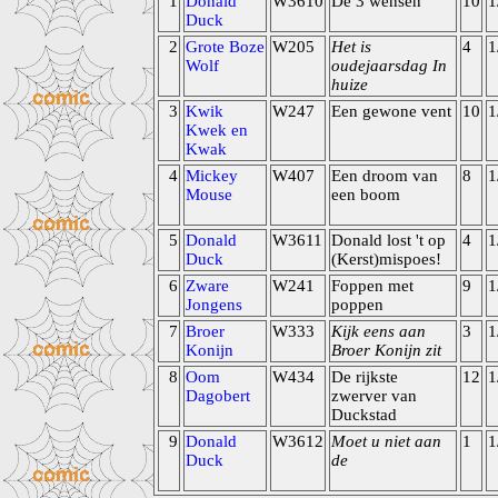
1
Donald
W3610
De 3 wensen
10
1
Duck
2
Grote Boze
W205
Het is
4
1
Wolf
oudejaarsdag In
huize
3
Kwik
W247
Een gewone vent
10
1
Kwek en
Kwak
4
Mickey
W407
Een droom van
8
1
Mouse
een boom
5
Donald
W3611
Donald lost 't op
4
1
Duck
(Kerst)mispoes!
6
Zware
W241
Foppen met
9
1
Jongens
poppen
7
Broer
W333
Kijk eens aan
3
1
Konijn
Broer Konijn zit
8
Oom
W434
De rijkste
12
1
Dagobert
zwerver van
Duckstad
9
Donald
W3612
Moet u niet aan
1
1
Duck
de