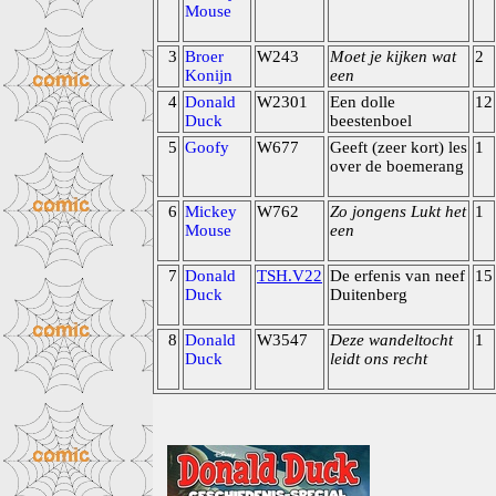
Mouse
3
Broer
W243
Moet je kijken wat
2
Konijn
een
4
Donald
W2301
Een dolle
12
Duck
beestenboel
5
Goofy
W677
Geeft (zeer kort) les
1
over de boemerang
6
Mickey
W762
Zo jongens Lukt het
1
Mouse
een
7
Donald
TSH.V22
De erfenis van neef
15
Duck
Duitenberg
8
Donald
W3547
Deze wandeltocht
1
Duck
leidt ons recht