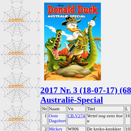
2017 Nr. 3 (18-07-17) (6
Australië-Special
Nr
Naam
Vn
Titel
L
1
Oom
CB.V274
Vertel nog eens hoe
16
Dagobert
u
2
Mickey
W906
De kroko-knokker
10