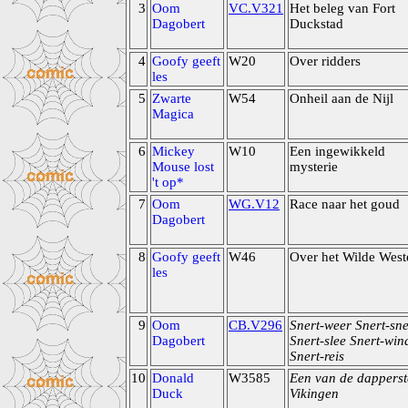
3
Oom
VC.V321
Het beleg van Fort
Dagobert
Duckstad
4
Goofy geeft
W20
Over ridders
les
5
Zwarte
W54
Onheil aan de Nijl
Magica
6
Mickey
W10
Een ingewikkeld
Mouse lost
mysterie
't op*
7
Oom
WG.V12
Race naar het goud
Dagobert
8
Goofy geeft
W46
Over het Wilde West
les
9
Oom
CB.V296
Snert-weer Snert-sn
Dagobert
Snert-slee Snert-win
Snert-reis
10
Donald
W3585
Een van de dapperst
Duck
Vikingen