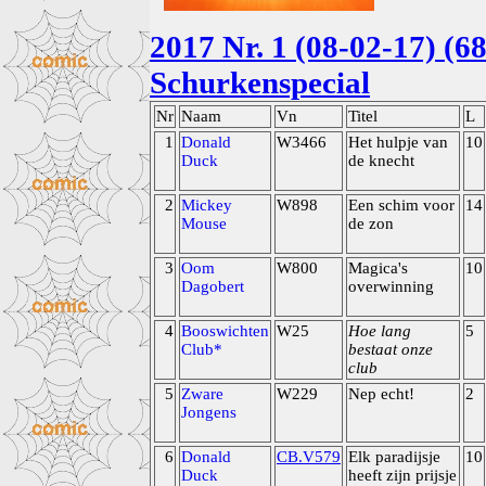
2017 Nr. 1 (08-02-17) (6
Schurkenspecial
Nr
Naam
Vn
Titel
L
1
Donald
W3466
Het hulpje van
10
Duck
de knecht
2
Mickey
W898
Een schim voor
14
Mouse
de zon
3
Oom
W800
Magica's
10
Dagobert
overwinning
4
Booswichten
W25
Hoe lang
5
Club*
bestaat onze
club
5
Zware
W229
Nep echt!
2
Jongens
6
Donald
CB.V579
Elk paradijsje
10
Duck
heeft zijn prijsje