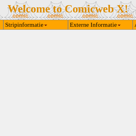
Welcome to Comicweb X!
Stripinformatie
Externe Informatie