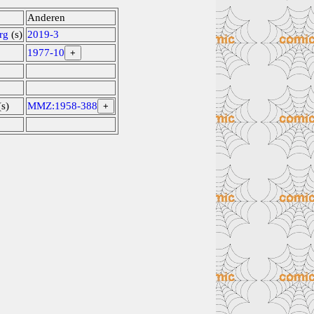
Anderen
rg
(s)
2019-3
1977-10
+
s)
MMZ:1958-388
+