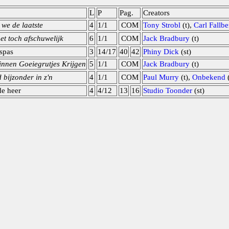
L
P
Pag.
Creators
 we de laatste
4
1/1
COM
Tony Strobl
(t),
Carl Fallbe
het toch afschuwelijk
6
1/1
COM
Jack Bradbury
(t)
spas
3
14/17
40
42
Phiny Dick
(st)
nnen Goeiegrutjes Krijgen
5
1/1
COM
Jack Bradbury
(t)
jd bijzonder in z'n
4
1/1
COM
Paul Murry
(t),
Onbekend
(
de heer
4
4/12
13
16
Studio Toonder
(st)