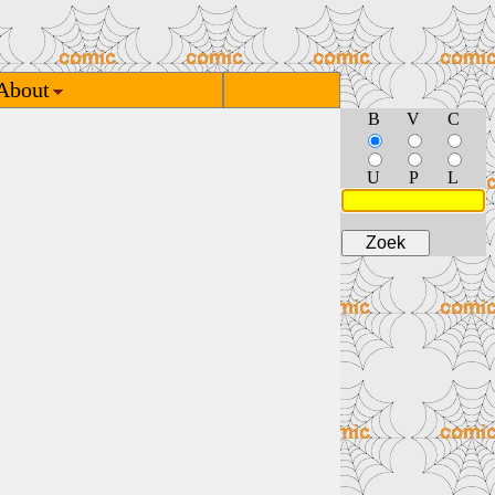
About
B
V
C
U
P
L