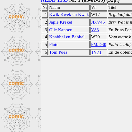
NLDD
1959
Nr. 1 (03-01-59) (32p.)
Nr
Naam
Vn
Titel
1
Kwik Kwek en Kwak
W17
Ik geloof dat
2
Japie Krekel
JB.V45
Brrr Wat is 
3
Olle Kapoen
V83
En Prins Poe
4
Knabbel en Babbel
W29
Kom maar bi
5
Pluto
PM.D30
Pluto is alti
6
Tom Poes
TV71
En de dolen