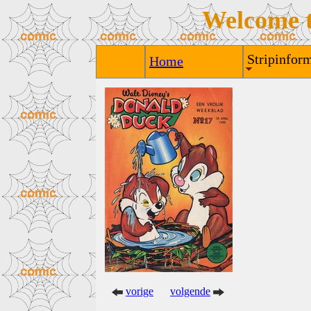
Welcome 
Stripinform
Home
vorige
volgende