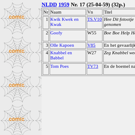
NLDD
1959
Nr. 17 (25-04-59) (32p.)
Nr
Naam
Vn
Titel
1
Kwik Kwek en
TS.V10
Hee Dit fotootje 
Kwak
genomen
2
Goofy
W55
Boe Boe Help 
3
Olle Kapoen
V85
En het gevaarlij
4
Knabbel en
W27
Zeg Knabbel wee
Babbel
5
Tom Poes
TV73
En de boemel n