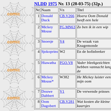
NLDD
1975
Nr. 13 (28-03-75) (32p.)
Nr
Naam
Vn
Titel
1
Donald
CB.V266
Hoera Oom Donald
Duck
heeft een hele
2
Mickey
FG.MN63
Zo ben ik in een wip
Mouse
3
Snoesje
V4
De wraak van
Knagemonde
4
Sjokoprins
W2
En de hofinbreker
5
Hiawatha
FGO.V8
Vader bleekgezichten
hebben vannacht lan
de
6
Mickey
W382
He Mickey luister een
Mouse*
mijn oom
7
Douwe
V1
De verwende prinses
Dabbert
8
Oom
CB.V281
Wat kosten die kleine
Dagobert
kaarsjes