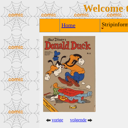
Welcome 
Stripinform
Home
vorige
volgende