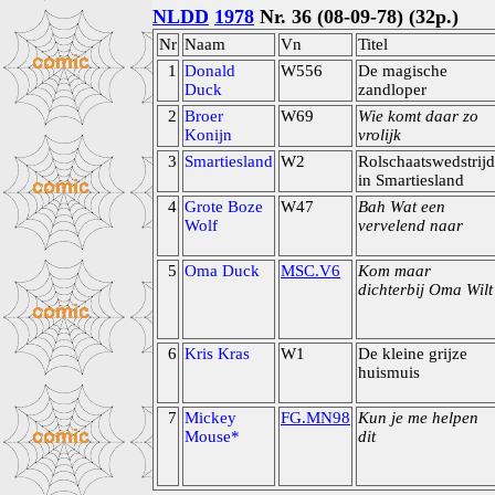
NLDD
1978
Nr. 36 (08-09-78) (32p.)
Nr
Naam
Vn
Titel
1
Donald
W556
De magische
Duck
zandloper
2
Broer
W69
Wie komt daar zo
Konijn
vrolijk
3
Smartiesland
W2
Rolschaatswedstrijd
in Smartiesland
4
Grote Boze
W47
Bah Wat een
Wolf
vervelend naar
5
Oma Duck
MSC.V6
Kom maar
dichterbij Oma Wilt
6
Kris Kras
W1
De kleine grijze
huismuis
7
Mickey
FG.MN98
Kun je me helpen
Mouse*
dit