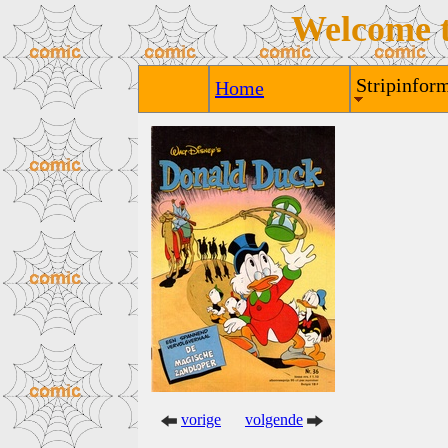
Welcome 
Stripinform
Home
vorige
volgende