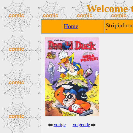
Welcome 
Stripinform
Home
vorige
volgende