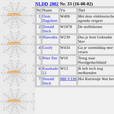
NLDD
2002
Nr. 33 (16-08-02)
Nr
Naam
Vn
Titel
1
Oom
W406
Met deze elektronisch
Dagobert
agenda vergeet
2
Donald
W1878
De truffelnoten
Duck
3
Hiawatha
W239
Dus je bent Geknakte
Veer
4
Goofy
W434
Ga je vanmiddag mee
vissen
5
Peter Pan
W10
Terug naar
Nooitgedachtland
6
Kaaskade
W13
Ik heb toch nog
12
melktanden
7
Donald
MH.V338
Hoi Katrientje Wat ben
Duck