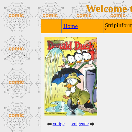
Welcome 
Stripinform
Home
vorige
volgende