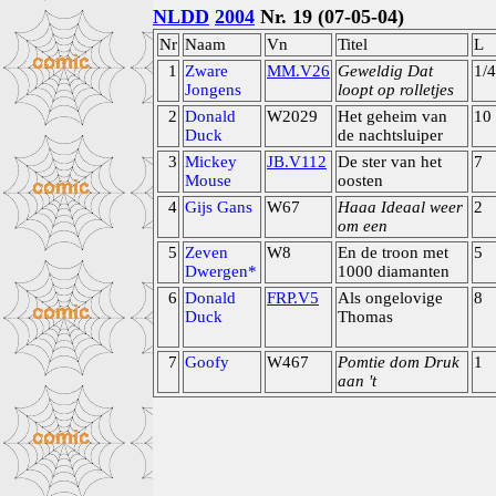
NLDD
2004
Nr. 19 (07-05-04)
Nr
Naam
Vn
Titel
L
1
Zware
MM.V26
Geweldig Dat
1/4
Jongens
loopt op rolletjes
2
Donald
W2029
Het geheim van
10
Duck
de nachtsluiper
3
Mickey
JB.V112
De ster van het
7
Mouse
oosten
4
Gijs Gans
W67
Haaa Ideaal weer
2
om een
5
Zeven
W8
En de troon met
5
Dwergen*
1000 diamanten
6
Donald
FRP.V5
Als ongelovige
8
Duck
Thomas
7
Goofy
W467
Pomtie dom Druk
1
aan 't