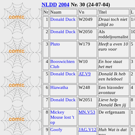
NLDD
2004
Nr. 30 (24-07-04)
Nr
Naam
Vn
Titel
L
1
Donald Duck
W2049
Draai toch niet
1/
altijd zo
2
Donald Duck
W2050
Als
1
roddeljournalist
3
Pluto
W179
Heeft u even 10
5
euro voor
4
Booswichten
W10
En hoe staat
3
Club
het met
5
Donald Duck
AT.V9
Donald Ik heb
2
een heleboel
6
Hiawatha
W248
Een bizonder
4
avontuur
7
Donald Duck
W2051
Lieve help
8
Donald Ben jij
8
Mickey
MN.V53
De erfgenaam
1
Mouse lost 't
op
9
Goofy
JAG.V12
Huh Wat is dat
1
nou