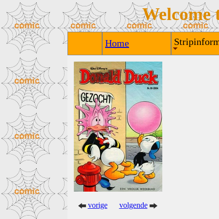
Welcome 
Stripinform
Home
vorige
volgende