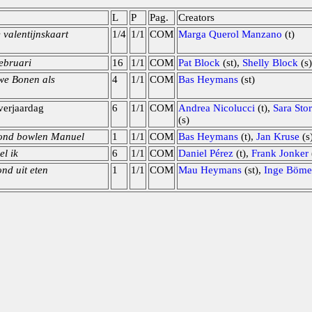
L
P
Pag.
Creators
 valentijnskaart
1/4
1/1
COM
Marga Querol Manzano
(t)
februari
16
1/1
COM
Pat Block
(st),
Shelly Block
(s)
we Bonen als
4
1/1
COM
Bas Heymans
(st)
verjaardag
6
1/1
COM
Andrea Nicolucci
(t),
Sara Sto
(s)
ond bowlen Manuel
1
1/1
COM
Bas Heymans
(t),
Jan Kruse
(s
el ik
6
1/1
COM
Daniel Pérez
(t),
Frank Jonker
nd uit eten
1
1/1
COM
Mau Heymans
(st),
Inge Böme