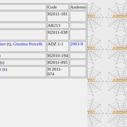
Code
Anderen
H2011-181
AR213
H2011-038
rino
(t),
Giustina Porcelli
ADZ 1-1
2003-9
)
H2010-194
(s)
H2011-095
r
(s)
H 2011-
074