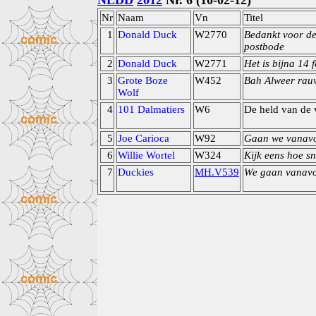
NLDD
2012
Nr. 6 (10-02-12)
Nr
Naam
Vn
Titel
1
Donald Duck
W2770
Bedankt voor de
postbode
2
Donald Duck
W2771
Het is bijna 14 
3
Grote Boze
W452
Bah Alweer rau
Wolf
4
101 Dalmatiers
W6
De held van de 
5
Joe Carioca
W92
Gaan we vanav
6
Willie Wortel
W324
Kijk eens hoe sn
7
Duckies
MH.V539
We gaan vanavo