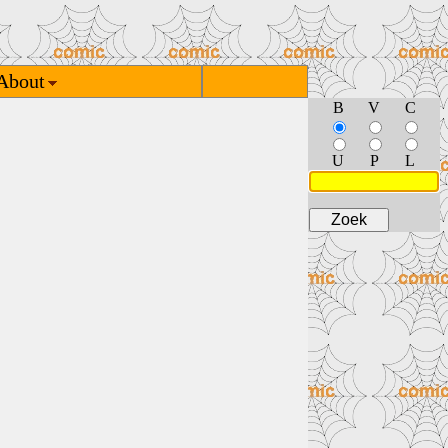
About
B
V
C
U
P
L