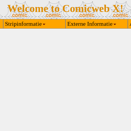
Welcome to Comicweb X!
Stripinformatie
Externe Informatie