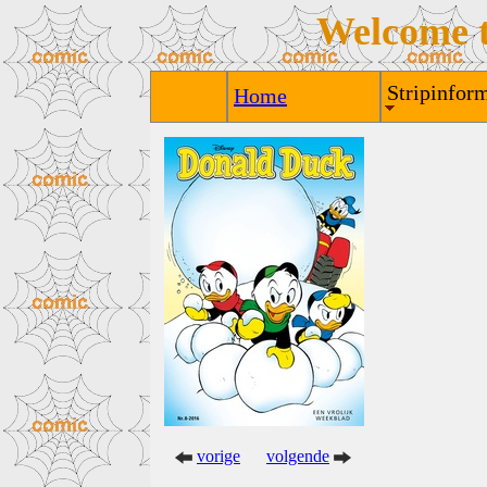
Welcome 
Stripinform
Home
vorige
volgende