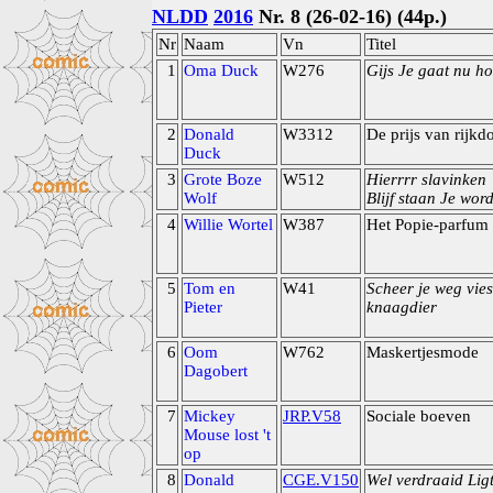
NLDD
2016
Nr. 8 (26-02-16) (44p.)
Nr
Naam
Vn
Titel
1
Oma Duck
W276
Gijs Je gaat nu ho
2
Donald
W3312
De prijs van rijk
Duck
3
Grote Boze
W512
Hierrrr slavinken
Wolf
Blijf staan Je word
4
Willie Wortel
W387
Het Popie-parfum
5
Tom en
W41
Scheer je weg vies
Pieter
knaagdier
6
Oom
W762
Maskertjesmode
Dagobert
7
Mickey
JRP.V58
Sociale boeven
Mouse lost 't
op
8
Donald
CGE.V150
Wel verdraaid Lig