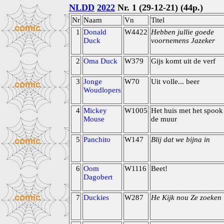
NLDD
2022
Nr. 1 (29-12-21) (44p.)
Nr
Naam
Vn
Titel
1
Donald
W4422
Hebben jullie goede
Duck
voornemens Jazeker
2
Oma Duck
W379
Gijs komt uit de verf
3
Jonge
W70
Uit volle... beer
Woudlopers
4
Mickey
W1005
Het huis met het spook
Mouse
de muur
5
Panchito
W147
Blij dat we bijna in
6
Oom
W1116
Beet!
Dagobert
7
Duckies
W287
He Kijk nou Ze zoeken