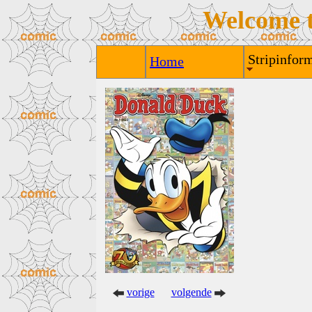
Welcome 
Stripinform
Home
vorige
volgende