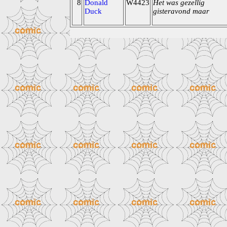
8
Donald
W4423
Het was gezellig
Duck
gisteravond maar