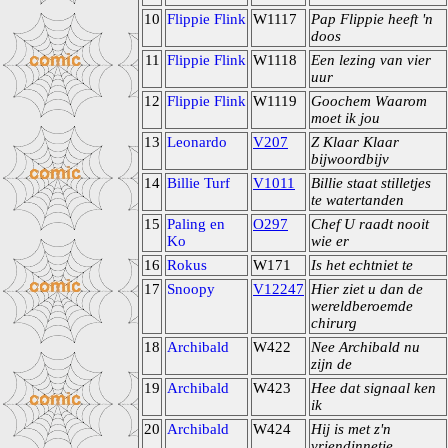
10
Flippie Flink
W1117
Pap Flippie heeft 'n
doos
11
Flippie Flink
W1118
Een lezing van vier
uur
12
Flippie Flink
W1119
Goochem Waarom
moet ik jou
13
Leonardo
V207
Z Klaar Klaar
bijwoordbijv
14
Billie Turf
V1011
Billie staat stilletjes
te watertanden
15
Paling en
O297
Chef U raadt nooit
Ko
wie er
16
Rokus
W171
Is het echtniet te
17
Snoopy
V12247
Hier ziet u dan de
wereldberoemde
chirurg
18
Archibald
W422
Nee Archibald nu
zijn de
19
Archibald
W423
Hee dat signaal ken
ik
20
Archibald
W424
Hij is met z'n
vriendinnetje