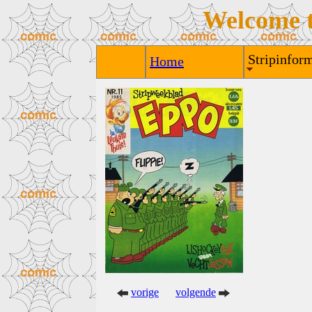
Welcome 
Stripinform
Home
vorige
volgende