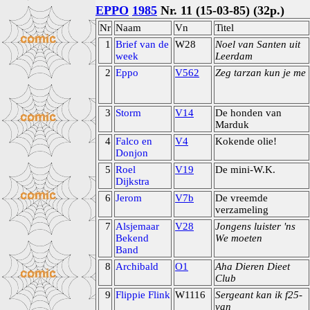
EPPO
1985
Nr. 11 (15-03-85) (32p.)
Nr
Naam
Vn
Titel
1
Brief van de
W28
Noel van Santen uit
week
Leerdam
2
Eppo
V562
Zeg tarzan kun je me
3
Storm
V14
De honden van
Marduk
4
Falco en
V4
Kokende olie!
Donjon
5
Roel
V19
De mini-W.K.
Dijkstra
6
Jerom
V7b
De vreemde
verzameling
7
Alsjemaar
V28
Jongens luister 'ns
Bekend
We moeten
Band
8
Archibald
O1
Aha Dieren Dieet
Club
9
Flippie Flink
W1116
Sergeant kan ik f25-
van