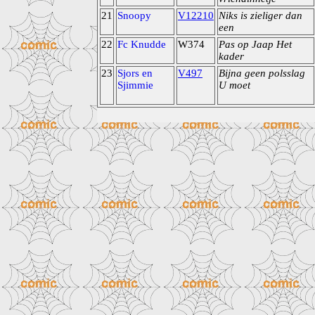
21
Snoopy
V12210
Niks is zieliger dan
een
22
Fc Knudde
W374
Pas op Jaap Het
kader
23
Sjors en
V497
Bijna geen polsslag
Sjimmie
U moet