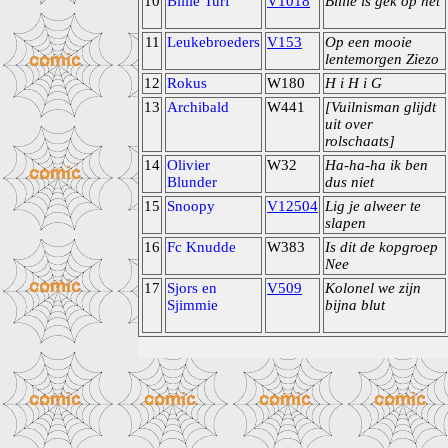
10
Billie Turf
V1018
Billie is gek op het
11
Leukebroeders
V153
Op een mooie
lentemorgen Ziezo
12
Rokus
W180
H i H i G
13
Archibald
W441
[Vuilnisman glijdt
uit over
rolschaats]
14
Olivier
W32
Ha-ha-ha ik ben
Blunder
dus niet
15
Snoopy
V12504
Lig je alweer te
slapen
16
Fc Knudde
W383
Is dit de kopgroep
Nee
17
Sjors en
V509
Kolonel we zijn
Sjimmie
bijna blut