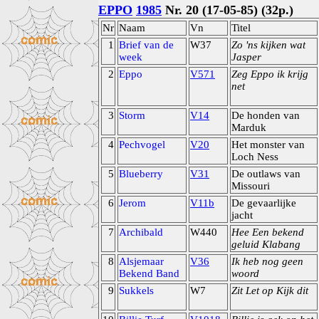
EPPO
1985
Nr. 20 (17-05-85) (32p.)
Nr
Naam
Vn
Titel
1
Brief van de
W37
Zo 'ns kijken wat
week
Jasper
2
Eppo
V571
Zeg Eppo ik krijg
net
3
Storm
V14
De honden van
Marduk
4
Pechvogel
V20
Het monster van
Loch Ness
5
Blueberry
V31
De outlaws van
Missouri
6
Jerom
V11b
De gevaarlijke
jacht
7
Archibald
W440
Hee Een bekend
geluid Klabang
8
Alsjemaar
V36
Ik heb nog geen
Bekend Band
woord
9
Sukkels
W7
Zit Let op Kijk dit