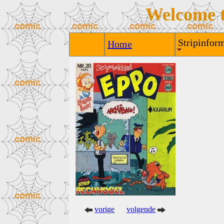
Welcome 
Stripinform
Home
vorige
volgende