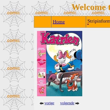
Welcome 
Stripinform
Home
vorige
volgende