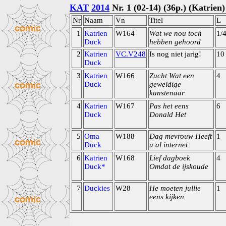
KAT
2014
Nr. 1 (02-14) (36p.) (Katrien)
Nr
Naam
Vn
Titel
L
1
Katrien
W164
Wat we nou toch
1/
Duck
hebben gehoord
2
Katrien
VC.V248
Is nog niet jarig!
10
Duck
3
Katrien
W166
Zucht Wat een
4
Duck
geweldige
kunstenaar
4
Katrien
W167
Pas het eens
6
Duck
Donald Het
5
Oma
W188
Dag mevrouw Heeft
1
Duck
u al internet
6
Katrien
W168
Lief dagboek
4
Duck*
Omdat de ijskoude
7
Duckies
W28
He moeten jullie
1
eens kijken