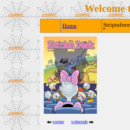
Welcome 
Stripinform
Home
vorige
volgende