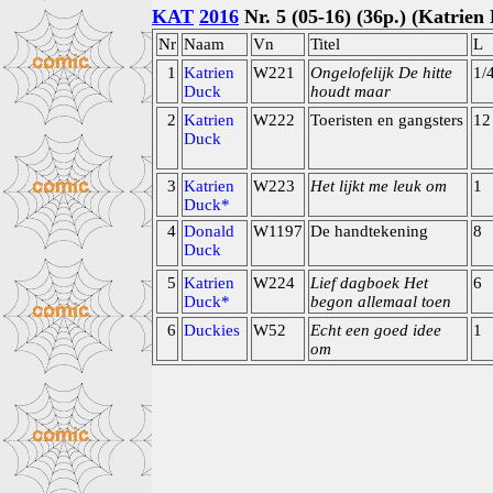
KAT
2016
Nr. 5 (05-16) (36p.) (Katrien
Nr
Naam
Vn
Titel
L
1
Katrien
W221
Ongelofelijk De hitte
1/
Duck
houdt maar
2
Katrien
W222
Toeristen en gangsters
12
Duck
3
Katrien
W223
Het lijkt me leuk om
1
Duck*
4
Donald
W1197
De handtekening
8
Duck
5
Katrien
W224
Lief dagboek Het
6
Duck*
begon allemaal toen
6
Duckies
W52
Echt een goed idee
1
om