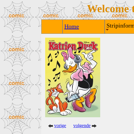
Welcome 
Stripinform
Home
vorige
volgende