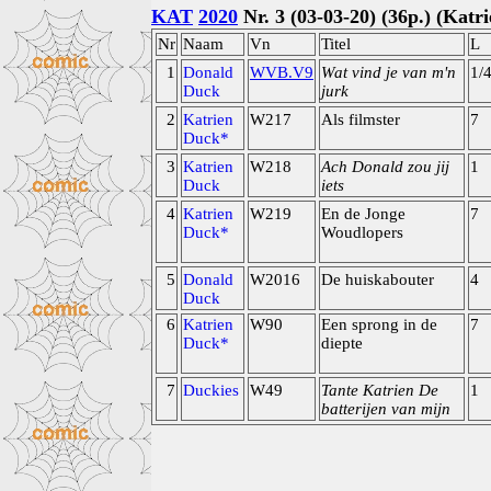
KAT
2020
Nr. 3 (03-03-20) (36p.) (Katr
Nr
Naam
Vn
Titel
L
1
Donald
WVB.V9
Wat vind je van m'n
1/
Duck
jurk
2
Katrien
W217
Als filmster
7
Duck*
3
Katrien
W218
Ach Donald zou jij
1
Duck
iets
4
Katrien
W219
En de Jonge
7
Duck*
Woudlopers
5
Donald
W2016
De huiskabouter
4
Duck
6
Katrien
W90
Een sprong in de
7
Duck*
diepte
7
Duckies
W49
Tante Katrien De
1
batterijen van mijn