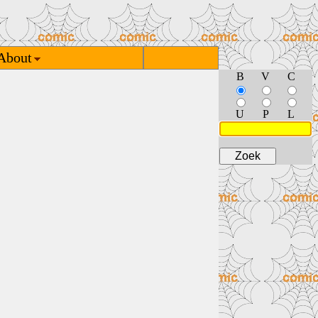
About
B
V
C
U
P
L