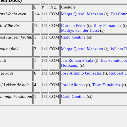
rien Duck)
L
P
Pag.
Creators
ens Wacht even
1/4
1/1
COM
Marga Querol Manzano
(t),
Del Conn
jk Willie En
10
1/1
COM
Carmen Pérez
(t),
Tony Fernández
(t
Mathys van der Harst
(s)
eest Katrien Vrolijk
1
1/1
COM
Carlo Gentina
(st)
nacht flink
2
1/1
COM
Marga Querol Manzano
(t),
Willem Ri
buit
1
1/1
COM
Jan-Roman Pikula
(t),
Bas Schudde
Holtkamp
(s)
 je kous
6
1/1
COM
José Antonio González
(t),
Robbert 
ij Lekker de hele
4
1/1
COM
Jordi Alfonso
(t),
Tony Fernández
(t)
van mijn kerstboom
1
1/1
COM
Carlo Gentina
(st)