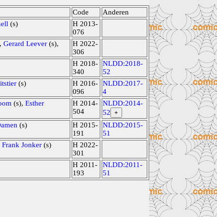
Code
Anderen
ell
(s)
H 2013-
076
),
Gerard Leever
(s),
H 2022-
306
H 2018-
NLDD:2018-
340
52
tstier
(s)
H 2016-
NLDD:2017-
096
4
boom
(s),
Esther
H 2014-
NLDD:2014-
504
52
+
Damen
(s)
H 2015-
NLDD:2015-
191
51
,
Frank Jonker
(s)
H 2022-
301
H 2011-
NLDD:2011-
193
51