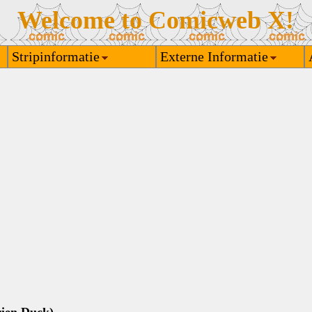
Welcome to Comicweb X!
Stripinformatie
Externe Informatie