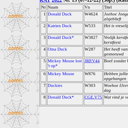
KAT
2022
Nr. 13 (07-12-22) (36p.) (Kat
Nr
Naam
Vn
Titel
1
Donald Duck
W4624
Joehoe Jong
alsjeblieft
2
Katrien Duck
W533
Het is vreseli
3
Donald Duck*
W3827
Vrolijk kerstf
kerstfeest
4
Oma Duck
W287
Het heeft van
gesneeuwd
5
Mickey Mouse lost
JRP.V44
Boef zonder 
't op*
6
Mickey Mouse
W876
Hebben jullie
opgehangen
7
Duckies
W303
Woehoe IJsvr
dag
8
Donald Duck*
CGE.V75
Wat vind je 