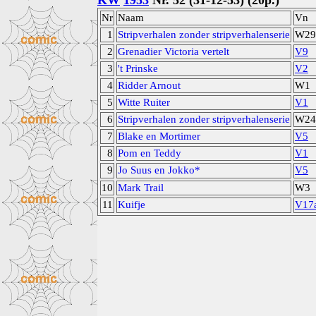
KW
1953
Nr. 52 (31-12-53) (20p.)
Nr
Naam
Vn
1
Stripverhalen zonder stripverhalenserie
W29
2
Grenadier Victoria vertelt
V9
3
't Prinske
V2
4
Ridder Arnout
W1
5
Witte Ruiter
V1
6
Stripverhalen zonder stripverhalenserie
W24
7
Blake en Mortimer
V5
8
Pom en Teddy
V1
9
Jo Suus en Jokko*
V5
10
Mark Trail
W3
11
Kuifje
V17