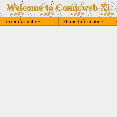
Welcome to Comicweb X!
Stripinformatie
Externe Informatie