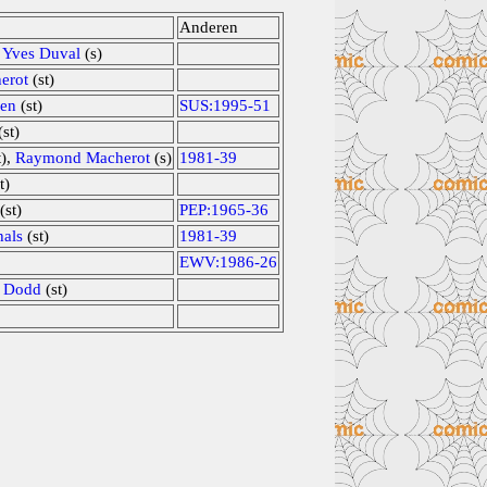
Anderen
,
Yves Duval
(s)
erot
(st)
een
(st)
SUS:1995-51
st)
t),
Raymond Macherot
(s)
1981-39
t)
(st)
PEP:1965-36
hals
(st)
1981-39
EWV:1986-26
n Dodd
(st)