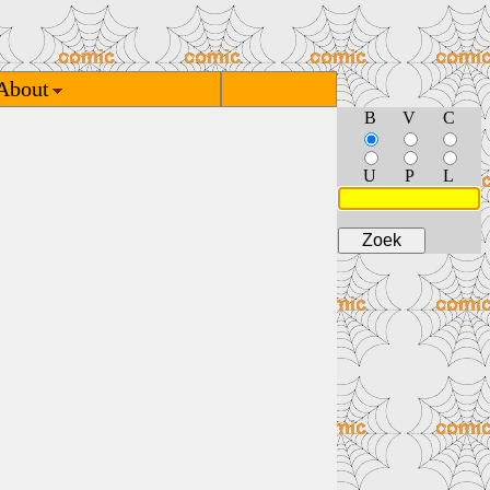
About
B
V
C
U
P
L