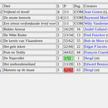
Titel
L
P
Pag.
Creators
2
Vrijheid of dood!
4
1/1
COM
Jean Graton
(t)
De stoute leeuwin
1/4
1/1
COM
Raymond Mach
Een ietwat verfomfaaide brief voor
1
1/1
COM
Willy Vanderst
Ridder Arnout
1
16/20
16
André Galland
(
De Witte Ruiter
1
13/34
13
Fred Funcken
(
1
De kerels van Vlaanderen
1
55/62
55
Bob de Moor
(s
Het gele teken
1
22/66
22
Edgar P Jacobs
Pom en Teddy
1
44/62
44
François Craen
De Najavallei
1
1/52
1
Hergé
(st)
Het zeehondeneiland
1
13/28
13
Edward Bento
a
Mannen op de maan
1
62/62
63
Hergé
(st)