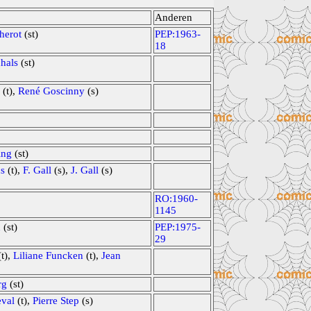
Anderen
erot
(st)
PEP:1963-
18
hals
(st)
(t),
René Goscinny
(s)
ing
(st)
s
(t),
F. Gall
(s),
J. Gall
(s)
RO:1960-
1145
n
(st)
PEP:1975-
29
t),
Liliane Funcken
(t),
Jean
rg
(st)
val
(t),
Pierre Step
(s)