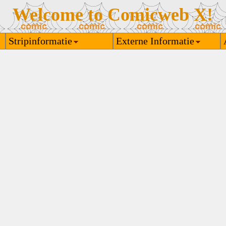
Welcome to Comicweb X!
Stripinformatie
Externe Informatie