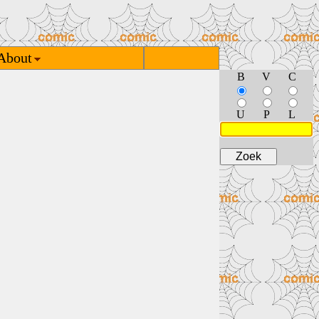
About
B
V
C
U
P
L