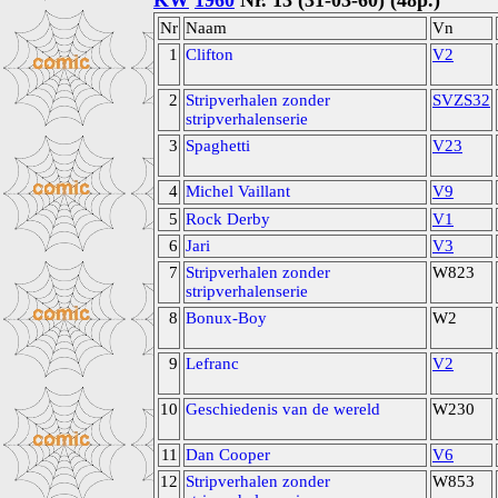
KW
1960
Nr. 13 (31-03-60) (48p.)
Nr
Naam
Vn
1
Clifton
V2
2
Stripverhalen zonder
SVZS32
stripverhalenserie
3
Spaghetti
V23
4
Michel Vaillant
V9
5
Rock Derby
V1
6
Jari
V3
7
Stripverhalen zonder
W823
stripverhalenserie
8
Bonux-Boy
W2
9
Lefranc
V2
10
Geschiedenis van de wereld
W230
11
Dan Cooper
V6
12
Stripverhalen zonder
W853