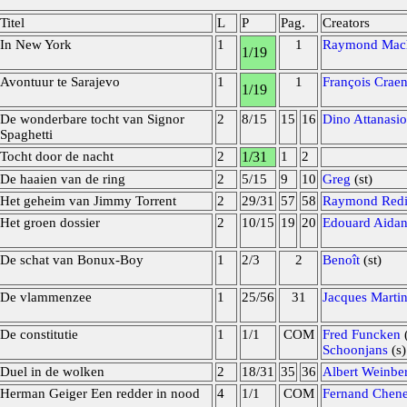
Titel
L
P
Pag.
Creators
In New York
1
1
Raymond Mach
1/19
Avontuur te Sarajevo
1
1
François Craen
1/19
De wonderbare tocht van Signor
2
8/15
15
16
Dino Attanasio
Spaghetti
Tocht door de nacht
2
1/31
1
2
De haaien van de ring
2
5/15
9
10
Greg
(st)
Het geheim van Jimmy Torrent
2
29/31
57
58
Raymond Red
Het groen dossier
2
10/15
19
20
Edouard Aidan
De schat van Bonux-Boy
1
2/3
2
Benoît
(st)
De vlammenzee
1
25/56
31
Jacques Marti
De constitutie
1
1/1
COM
Fred Funcken
(
Schoonjans
(s)
Duel in de wolken
2
18/31
35
36
Albert Weinbe
Herman Geiger Een redder in nood
4
1/1
COM
Fernand Chene