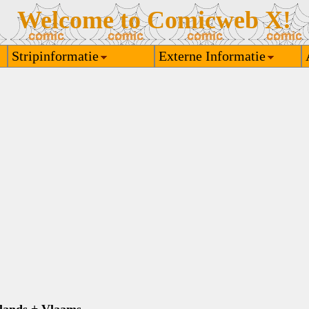
Welcome to Comicweb X!
Stripinformatie
Externe Informatie