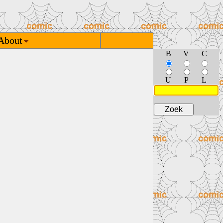
About
B
V
C
U
P
L