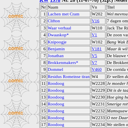
KW
1978
Nr. 28 (11-07-78) (52p.) Nede
Nr
Naam
Vn
Titel
1
Lachen met Cram
W202
Wel mevrouw
2
Clifton
V16
7 dagen om 
3
Waar verhaal
W110
Jack The R
4
Dwaaskop*
V1
De zoon van
5
Knipoogje
W102
Bang Wak 
6
Benjamin
V181
Maar ik wil
7
Jonathan
V5
De blauwe v
8
Brokkenmakers*
V7
De Brokken
9
Dommel
V460
De corrida 
10
Residus Romeinse tiran
W4
Er wellen d
11
Roodoog
W2228
Je moeder h
12
Roodoog
W2229
Dit is de ta
13
Roodoog
W2230
Hoe ging h
14
Roodoog
W2231
Smerige rotv
15
Roodoog
W2232
Mamsquaw z
16
Roodoog
W2233
O nee Daar
17
Roodoog
W2234
We stellen 