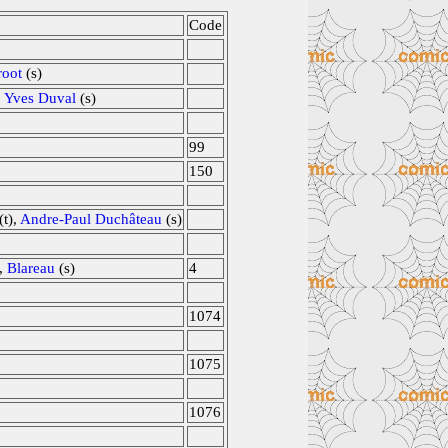
Code
root
(s)
,
Yves Duval
(s)
99
150
(t),
Andre-Paul Duchâteau
(s)
),
Blareau
(s)
4
1074
1075
1076