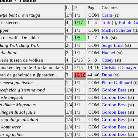
rlands + Vlaams
L
P
Pag.
Creators
tje bent u overtuigd
1/4
1/1
COM
Cram
(st)
te sterven
4
1/17
1
4
Turk
(t),
Bob de G
ipper
4
1/1
COM
Michel Schetter
(t)
 de wolf - De leider
7
1/5
1
7
Eric
(st)
Bang Wak Bang Wak
2
1/1
COM
Serge Ernst
(st)
 die baan
2
1/1
COM
Hachel
(st)
erte tussen de wolken
4
2/15
5
8
Cosey
(st)
makers tegen de Brokkenmakers
3
5/15
14
16
Christian Denayer
van de gehelmde nijlpaarden...
3
16/16
44
46
Dupa
(st)
e meest poetische
1
1/1
COM
Pierre Guilmard
(t
eeft zich gisterenavond
1/4
1/1
COM
Gordon Bess
(st)
aiste biefstuk
1/4
1/1
COM
Gordon Bess
(st)
et diktee Mopsneus
1/4
1/1
COM
Gordon Bess
(st)
liegen Ik zal jullie
1/4
1/1
COM
Gordon Bess
(st)
egt dat je absoluut
1/4
1/1
COM
Gordon Bess
(st)
 komt weer
1/4
1/1
COM
Gordon Bess
(st)
ons op achter
1/4
1/1
COM
Gordon Bess
(st)