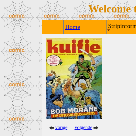
Welcome 
Stripinform
Home
vorige
volgende