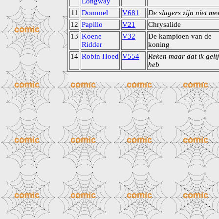
Longway
11
Dommel
V681
De slagers zijn niet me
12
Papilio
V21
Chrysalide
13
Koene
V32
De kampioen van de
Ridder
koning
14
Robin Hoed
V554
Reken maar dat ik geli
heb