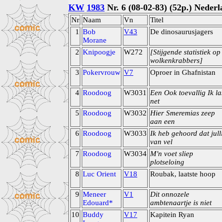
KW
1983
Nr. 6 (08-02-83) (52p.) Neder
Nr
Naam
Vn
Titel
1
Bob
V43
De dinosaurusjagers
Morane
2
Knipoogje
W272
[Stijgende statistiek op
wolkenkrabbers]
3
Pokervrouw
V7
Oproer in Ghafnistan
4
Roodoog
W3031
Een Ook toevallig Ik la
net
5
Roodoog
W3032
Hier Smeremias zeep
aan een
6
Roodoog
W3033
Ik heb gehoord dat jull
van vel
7
Roodoog
W3034
M'n voet sliep
plotseloing
8
Luc Orient
V18
Roubak, laatste hoop
9
Meneer
V1
Dit onnozele
Edouard*
ambtenaartje is niet
10
Buddy
V17
Kapitein Ryan