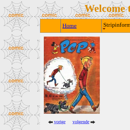
Welcome 
Stripinform
Home
vorige
volgende