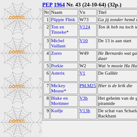
PEP
1964
Nr. 43 (24-10-64) (32p.)
Nr
Naam
Vn
Titel
1
Flippie Flink
W73
Ga jij zonder hemd 
2
Ton en
V124
Ton ik heb nu toch i
Tinneke*
3
Michel
V10
De 13 is aan start
Vaillant
4
Zorro
W49
He Bernardo wat ga
daar
5
Porkie
W2
Wat 'n mooie Ha Ha
6
Asterix
V1
De Galliër
7
Mickey
PM.M25
Hier is de krik die
Mouse*
8
Blake en
V3b
Het geheim van de 
Mortimer
piramide
9
Kuifje
V13b
De schat van Schar
Rackham