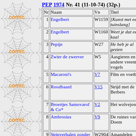
PEP
1974
Nr. 41 (11-10-74) (32p.)
Nr
Naam
Vn
Titel
1
Engelbert
W1159
[Kunst met e
tuinslang]
2
Engelbert
W1160
Weet je dat e
kaal
3
Pepijn
W27
He heb je al
gezien
4
Zwier de zwerver
W5
Aasgieren en
andere vree
vogels
5
Macaroni's
V7
Film en voet
6
Roodbaard
V15
Strijd met de
Berbers
7
Broertjes Samovarof
V2
Het wolvejo
& Co*
8
Ambrosius
V9
De ruines va
Doem
9
Stripverhalen zonder
W2904
Amandelen