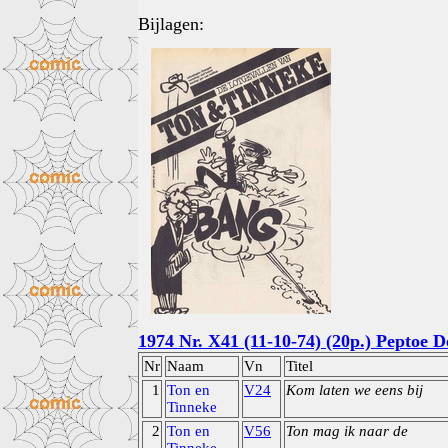
Bijlagen:
1974 Nr. X41 (11-10-74) (20p.) Peptoe 
Nr
Naam
Vn
Titel
1
Ton en
V24
Kom laten we eens bij
Tinneke
2
Ton en
V56
Ton mag ik naar de