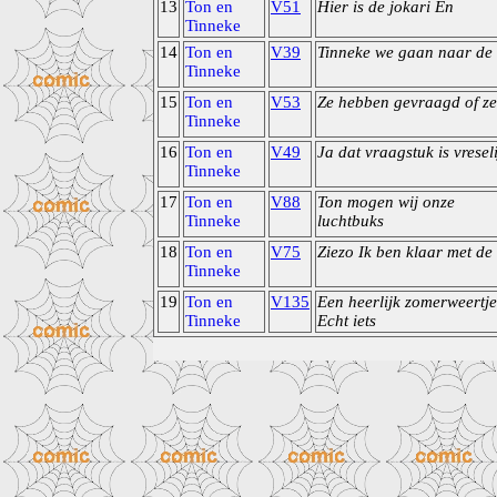
13
Ton en
V51
Hier is de jokari En
Tinneke
14
Ton en
V39
Tinneke we gaan naar de
Tinneke
15
Ton en
V53
Ze hebben gevraagd of ze
Tinneke
16
Ton en
V49
Ja dat vraagstuk is vreseli
Tinneke
17
Ton en
V88
Ton mogen wij onze
Tinneke
luchtbuks
18
Ton en
V75
Ziezo Ik ben klaar met de
Tinneke
19
Ton en
V135
Een heerlijk zomerweertje
Tinneke
Echt iets