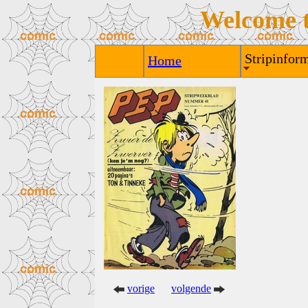
Welcome 
Stripinform
Home
vorige
volgende