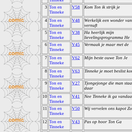
Tinneke
3
Ton en
V58
Kom Ton ik strijk je
Tinneke
4
Ton en
V48
Werkelijk een wonder van
Tinneke
vernuft
5
Ton en
V38
Ha heerlijk mijn
Tinneke
lievelingsprogramma He
6
Ton en
V45
Vermaak je maar met de
Tinneke
7
Ton en
V62
Mijn beste ouwe Ton Je
Tinneke
8
Ton en
V63
Tinneke je moet beslist k
Tinneke
9
Ton en
V27
Tjongejonge die man staa
Tinneke
daar
10
Ton en
V41
Nee Tinneke ik ga vanda
Tinneke
11
Ton en
V50
Wij vervelen ons kapot Zo
Tinneke
12
Ton en
V43
Pas op hoor Ton Ga
Tinneke