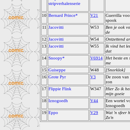
stripverhalenserie
10
Bernard Prince*
V21
Guerrilla voo
spook
11
Jacovitti
W53
Ben je ook v
de
12
Jacovitti
W54
Ontzettend a
13
Jacovitti
W55
Ik vind het le
dat
14
Snoopy*
V6914
Het beste en 
me
15
Guiseppe
W48
[Snorklok]
16
Grote Pyr
V3
De zoon van
zon
17
Flippie Flink
W347
Hier Zo ik he
mijn goeie
18
Iznogoedh
V44
Een wortel v
Iznogoedh
19
Eppo
V29
Wat 'n sfeer 
Zo'n