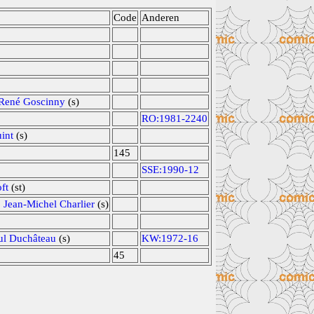
Code
Anderen
René Goscinny
(s)
RO:1981-2240
int
(s)
145
SSE:1990-12
ft
(st)
,
Jean-Michel Charlier
(s)
ul Duchâteau
(s)
KW:1972-16
45