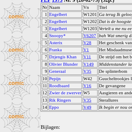
PEP
1975
Nr. 9 (28-02-75) (32p.)
Nr
Naam
Vn
Titel
1
Engelbert
W1201
Ga terug Ik geloo
2
Engelbert
W1202
Dat is de hoogste
3
Engelbert
W1203
Vertelt u me nu e
4
Snoopy*
V6207
bah Wat smerig di
5
Asterix
V28
Het geschenk van
6
Franka
V1
Het Misdaadmus
7
Dzjengis Khan
V11
De strijd om het 
8
Olivier Blunder
V149
Middenstander laa
9
Generaal
V35
De splinterbom
10
Pepijn
W42
Guucheltrookjes I
11
Roodbaard
V16
De gevangene
12
Zwier de zwerver
W5
Aasgieren en and
13
Rik Ringers
V35
Sterallures
14
Eppo
V49
Ik begin er nou 
Bijlagen: