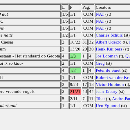
L
P
Pag.
Creators
f dat
1/6
1/1
COM
NAT
(st)
 C
1/6
1/1
COM
NAT
(st)
ens
1/6
1/1
COM
NAT
(st)
e natte
1/2
1/1
COM
Charles Schulz
(st)
 Caesar
2
16/22
31
32
Albert Uderzo
(t),
eum
2
13/20
29
30
Henk Kuijpers
(st)
bestaan - Het standaard op Geopta
4
1/3
1
4
Jos Looman
(t),
Qu
t ik zo klaar
2
1/1
COM
Greg
(st)
4
1/2
1
4
Peter de Smet
(st)
II
1
1/1
COM
Robert van der Kro
2
9/23
17
18
Victor Hubinon
(t)
ere vreemde vogels
2
21/21
43
44
Jean Tabary
(st)
5
2/11
7
11
Tibet
(t),
Andre-Pa
onderhand
1
1/1
COM
Uco Egmond
(st)