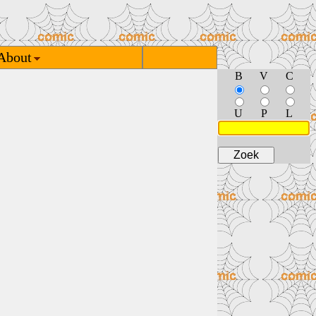
About
B
V
C
U
P
L