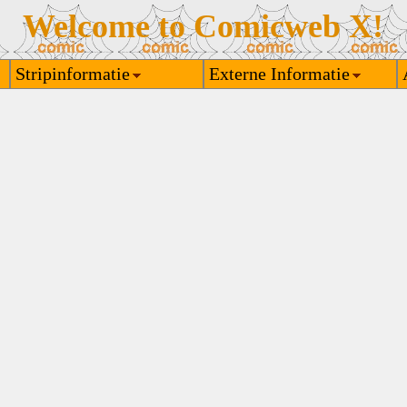
Welcome to Comicweb X!
Stripinformatie
Externe Informatie