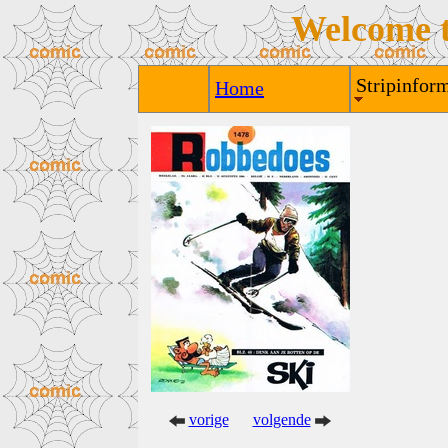
Welcome 
Stripinform
Home
vorige
volgende