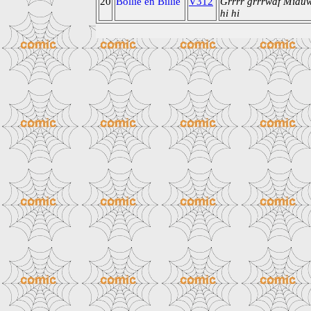
20
Bollie en Billie
V312
Grrrr grrrwaf Miau
hi hi