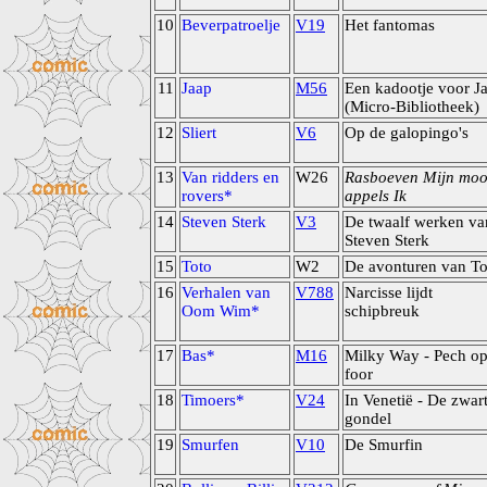
10
Beverpatroelje
V19
Het fantomas
11
Jaap
M56
Een kadootje voor J
(Micro-Bibliotheek)
12
Sliert
V6
Op de galopingo's
13
Van ridders en
W26
Rasboeven Mijn moo
rovers*
appels Ik
14
Steven Sterk
V3
De twaalf werken va
Steven Sterk
15
Toto
W2
De avonturen van To
16
Verhalen van
V788
Narcisse lijdt
Oom Wim*
schipbreuk
17
Bas*
M16
Milky Way - Pech op
foor
18
Timoers*
V24
In Venetië - De zwar
gondel
19
Smurfen
V10
De Smurfin