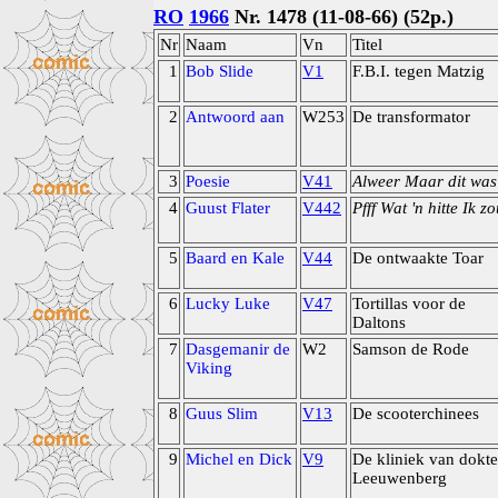
RO
1966
Nr. 1478 (11-08-66) (52p.)
Nr
Naam
Vn
Titel
1
Bob Slide
V1
F.B.I. tegen Matzig
2
Antwoord aan
W253
De transformator
3
Poesie
V41
Alweer Maar dit was
4
Guust Flater
V442
Pfff Wat 'n hitte Ik z
5
Baard en Kale
V44
De ontwaakte Toar
6
Lucky Luke
V47
Tortillas voor de
Daltons
7
Dasgemanir de
W2
Samson de Rode
Viking
8
Guus Slim
V13
De scooterchinees
9
Michel en Dick
V9
De kliniek van dokte
Leeuwenberg