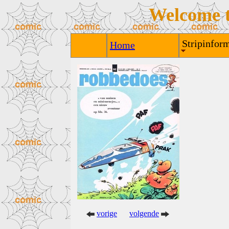
Welcome 
Stripinform
Home
vorige
volgende