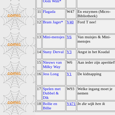
Oom Wim*
11
Flagada
W47
En enzymen (Micro-
Bibliotheek)
12
Bram Jager*
V40
Ford T nee!
13
Mini-mensjes
V6
Van muisjes & Mini-
mensjes
14
Stany Derval
V3
Angst in het Koadal
15
Nieuws van
W6
Aan ieder zijn aperitief
Milky Way
16
Jess Long
V1
De kidnapping
17
Spelen met
W93
Welke ingang moet je
Dubbel &
nemen
Dik
18
Bollie en
V471
In die wijk ben ik
Billie