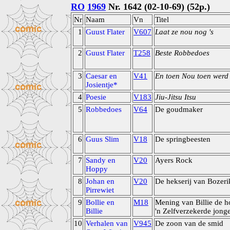
RO
1969
Nr. 1642 (02-10-69) (52p.)
Nr
Naam
Vn
Titel
1
Guust Flater
V607
Laat ze nou nog 's
2
Guust Flater
T258
Beste Robbedoes
3
Caesar en
V41
En toen Nou toen werd
Josientje*
4
Poesie
V183
Jiu-Jitsu Itsu
5
Robbedoes
V64
De goudmaker
6
Guus Slim
V18
De springbeesten
7
Sandy en
V20
Ayers Rock
Hoppy
8
Johan en
V20
De hekserij van Bozeri
Pirrewiet
9
Bollie en
M18
Mening van Billie de h
Billie
'n Zelfverzekerde jong
10
Verhalen van
V945
De zoon van de smid