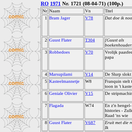
RO
1971
Nr. 1721 (08-04-71) (100p.)
Nr
Naam
Vn
Titel
1
Bram Jager
V78
Dat doe ik noo
2
Guust Flater
T304
[Guust als
boekenhouder
3
Robbedoes
V70
Vrolijk paasfee
papa
4
Marsupilami
V14
De Slurp slokt
5
Kasteelmannetje
W8
Franquin stelt 
toon in 't kaste
6
Geniale Olivier
V15
De stripmachi
7
Flagada
W74
En z'n hengel-
histories - Zul
Raad 'ns wie
8
Guust Flater
V687
Eruit met die r
Ik