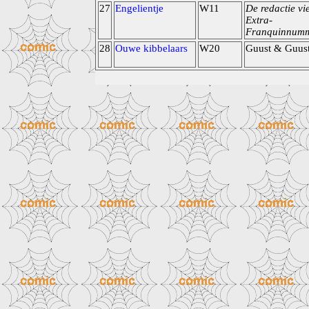
27
Engelientje
W11
De redactie vie
Extra-
Franquinnum
28
Ouwe kibbelaars
W20
Guust & Guus