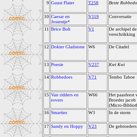
9
Guust Flater
T258
Beste Robbedo
10
Caesar en
V119
Conversatie
Josientje*
11
Brice Bolt
V1
De archipel de
verschrikking
12
Dokter Gladstone
W6
De Citadel
13
Poesie
V237
Kwi Kwi
14
Robbedoes
V71
Tembo Taboe
15
Van ridders en
W66
Het paasfeest 
rovers
Broeder jacob
(Micro-Bibliot
16
Smarties
W3
In de storm
17
Sandy en Hoppy
V23
De gebroeders