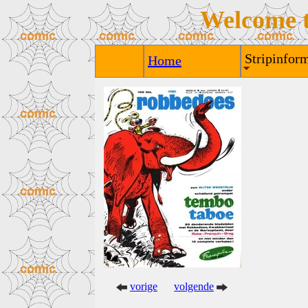
Welcome 
Stripinform
Home
vorige
volgende