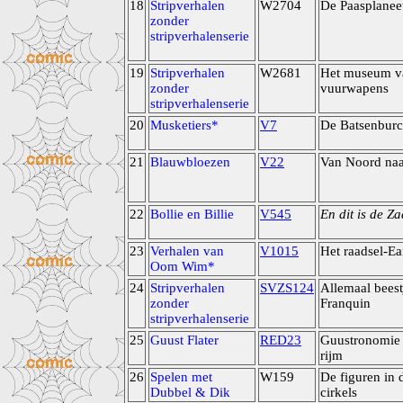
18
Stripverhalen
W2704
De Paasplanee
zonder
stripverhalenserie
19
Stripverhalen
W2681
Het museum v
zonder
vuurwapens
stripverhalenserie
20
Musketiers*
V7
De Batsenburc
21
Blauwbloezen
V22
Van Noord naa
22
Bollie en Billie
V545
En dit is de Za
23
Verhalen van
V1015
Het raadsel-Ea
Oom Wim*
24
Stripverhalen
SVZS124
Allemaal beest
zonder
Franquin
stripverhalenserie
25
Guust Flater
RED23
Guustronomie
rijm
26
Spelen met
W159
De figuren in 
Dubbel & Dik
cirkels