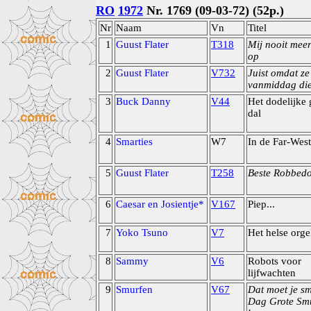
RO
1972
Nr. 1769 (09-03-72) (52p.)
Nr
Naam
Vn
Titel
1
Guust Flater
T318
Mij nooit meer
op
2
Guust Flater
V732
Juist omdat ze
vanmiddag di
3
Buck Danny
V44
Het dodelijke
dal
4
Smarties
W7
In de Far-West
5
Guust Flater
T258
Beste Robbed
6
Caesar en Josientje*
V167
Piep...
7
Yoko Tsuno
V7
Het helse orge
8
Sammy
V6
Robots voor
lijfwachten
9
Smurfen
V67
Dat moet je sm
Dag Grote Smu