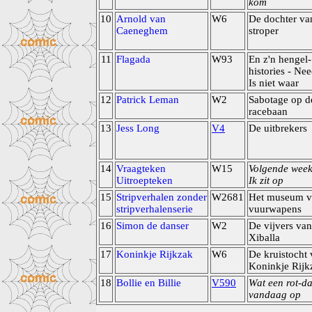
kom
10
Arnold van
W6
De dochter va
Caeneghem
stroper
11
Flagada
W93
En z'n hengel-
histories - Nee
Is niet waar
12
Patrick Leman
W2
Sabotage op d
racebaan
13
Jess Long
V4
De uitbrekers
14
Vraagteken
W15
Volgende wee
Uitroepteken
Ik zit op
15
Stripverhalen zonder
W2681
Het museum v
stripverhalenserie
vuurwapens
16
Simon de danser
W2
De vijvers van
Xiballa
17
Koninkje Rijkzak
W6
De kruistocht
Koninkje Rijk
18
Bollie en Billie
V590
Wat een rot-d
vandaag op