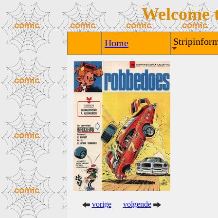
Welcome 
Stripinform
Home
vorige
volgende