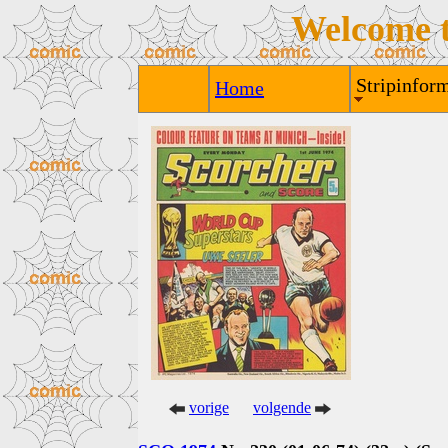
Welcome 
Stripinform
Home
vorige
volgende