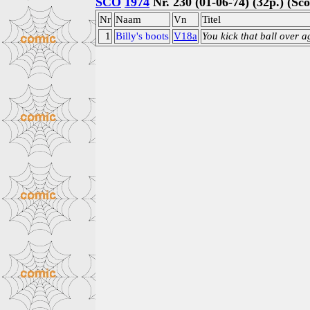
SCO
1974
Nr. 230 (01-06-74) (32p.) (Sc
Nr
Naam
Vn
Titel
1
Billy's boots
V18a
You kick that ball over a