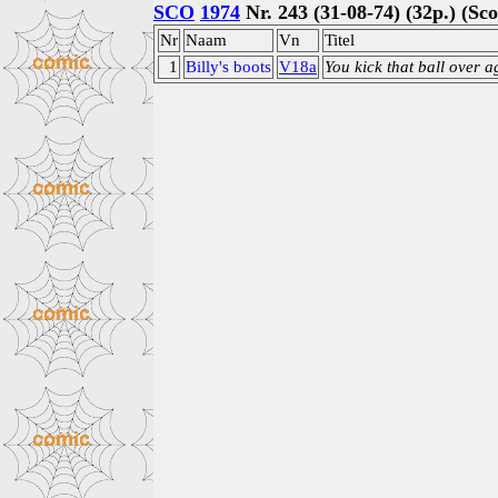
SCO
1974
Nr. 243 (31-08-74) (32p.) (Sc
Nr
Naam
Vn
Titel
1
Billy's boots
V18a
You kick that ball over a