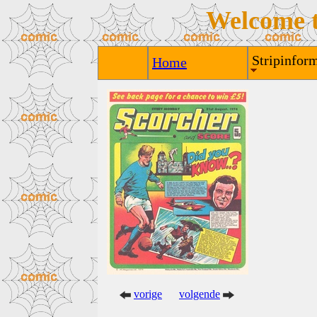
Welcome 
Stripinform
Home
vorige
volgende