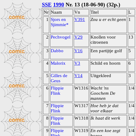
SSE
1990
Nr. 13 (18-06-90) (32p.)
Nr
Naam
Vn
Titel
L
1
Sjors en
V391
Zou u er echt geen
1
Sjimmie*
2
Pechvogel
V29
Knollen voor
13
citroenen
3
Dabbo
V16
Een partijtje golf
5
4
Malorix
V3
Schild en hoorn
6
5
Gilles de
V14
Uitgekleed
3
Geus
6
Flippie
W1316
Wacht 'ns
1/4
Flink
Goochem De
mannen
7
Flippie
W1317
Hoe heb je dat
1/4
Flink
voor elkaar
8
Flippie
W1318
Ik haat dit werk
1/4
Flink
9
Flippie
W1319
En een koe zegt
1/4
Flink
boeoe