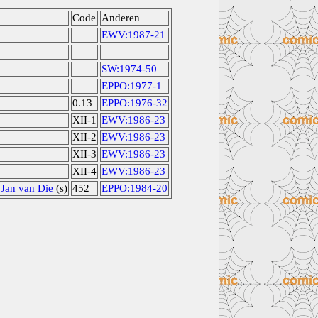
Code
Anderen
EWV:1987-21
SW:1974-50
EPPO:1977-1
0.13
EPPO:1976-32
XII-1
EWV:1986-23
XII-2
EWV:1986-23
XII-3
EWV:1986-23
XII-4
EWV:1986-23
,
Jan van Die
(s)
452
EPPO:1984-20