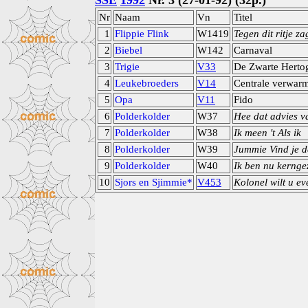
SSE
1992
Nr. 3 (27-01-92) (32p.)
Nr
Naam
Vn
Titel
1
Flippie Flink
W1419
Tegen dit ritje za
2
Biebel
W142
Carnaval
3
Trigie
V33
De Zwarte Herto
4
Leukebroeders
V14
Centrale verwar
5
Opa
V11
Fido
6
Polderkolder
W37
Hee dat advies v
7
Polderkolder
W38
Ik meen 't Als ik
8
Polderkolder
W39
Jummie Vind je d
9
Polderkolder
W40
Ik ben nu kerng
10
Sjors en Sjimmie*
V453
Kolonel wilt u e