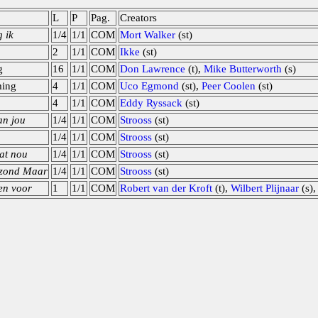
L
P
Pag.
Creators
g ik
1/4
1/1
COM
Mort Walker
(st)
2
1/1
COM
Ikke
(st)
g
16
1/1
COM
Don Lawrence
(t),
Mike Butterworth
(s)
ming
4
1/1
COM
Uco Egmond
(st),
Peer Coolen
(st)
4
1/1
COM
Eddy Ryssack
(st)
an jou
1/4
1/1
COM
Strooss
(st)
1/4
1/1
COM
Strooss
(st)
at nou
1/4
1/1
COM
Strooss
(st)
ezond Maar
1/4
1/1
COM
Strooss
(st)
ven voor
1
1/1
COM
Robert van der Kroft
(t),
Wilbert Plijnaar
(s)