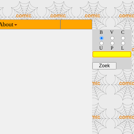
About
B
V
C
U
P
L