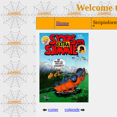
Welcome 
Stripinform
Home
vorige
volgende