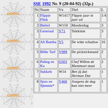
SSE
1992
Nr. 9 (20-04-92) (32p.)
Nr
Naam
Vn
Titel
L
1
Flippie
W1417
Flippie jaar in
1/4
Flink
jaar uit
2
Biebel
W150
Moederdag
3
3
Generaal
V71
Telekinie
3
4
Ali Bamba
V5
De witte schaduw
16
5
Billie Turf
V989
De picknickmand
2
6
Paling en
O303
Chef Willem de
2
Ko
Mammoet staat
7
Sukkels
W14
Ben jij dat
1
Herman Dat
8
Sjors en
V460
Jongens de dag
1
Sjimmie*
kan niet meer