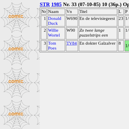
STR
1985
Nr. 33 (07-10-85) 10 (36p.) 
Nr
Naam
Vn
Titel
L
P
1
Donald
W690
En de televisiegeest
23
1
Duck
2
Willie
W90
Zo twee lange
1
1
Wortel
puzzelstrips een
3
Tom
TV84
En dokter Galzalver
8
1
Poes