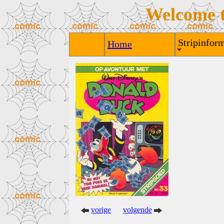
Welcome 
Stripinform
Home
vorige
volgende