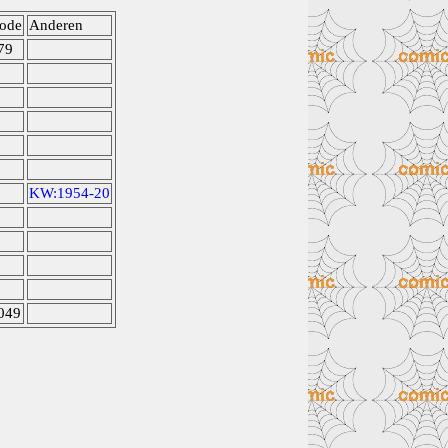
ode
Anderen
79
KW:1954-20
049