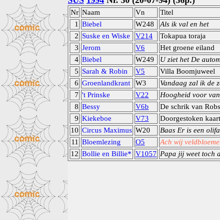
SUS
1994
Nr. 30 (20-07-94) (36p.)
Nr
Naam
Vn
Titel
1
Biebel
W248
Als ik val en het
2
Suske en Wiske
V214
Tokapua toraja
3
Jerom
V6
Het groene eiland
4
Biebel
W249
U ziet het De auto
5
Sarah & Robin
V5
Villa Boomjuweel
6
Groenlandkrant
W3
Vandaag zal ik de 
7
't Prinske
V22
Hoogheid voor van
8
Bessy
V6b
De schrik van Rob
9
Kiekeboe
V73
Doorgestoken kaar
10
Circus Maximus
W20
Baas Er is een olifa
11
Bloemlezing
O5
Ach wij veldbloeme
12
Bollie en Billie*
V1057
Papa jij weet toch a