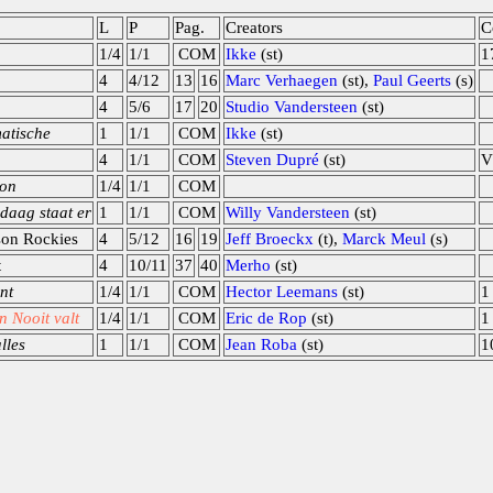
L
P
Pag.
Creators
C
1/4
1/1
COM
Ikke
(st)
1
4
4/12
13
16
Marc Verhaegen
(st),
Paul Geerts
(s)
4
5/6
17
20
Studio Vandersteen
(st)
matische
1
1/1
COM
Ikke
(st)
4
1/1
COM
Steven Dupré
(st)
V
zon
1/4
1/1
COM
daag staat er
1
1/1
COM
Willy Vandersteen
(st)
son Rockies
4
5/12
16
19
Jeff Broeckx
(t),
Marck Meul
(s)
t
4
10/11
37
40
Merho
(st)
nt
1/4
1/1
COM
Hector Leemans
(st)
1
n Nooit valt
1/4
1/1
COM
Eric de Rop
(st)
1
lles
1
1/1
COM
Jean Roba
(st)
1