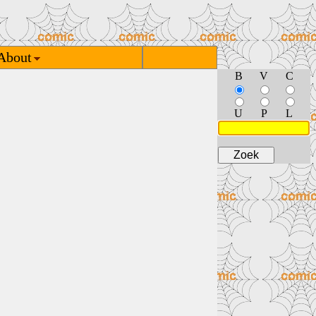
About
B
V
C
U
P
L