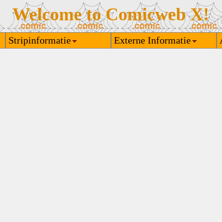
Welcome to Comicweb X!
Stripinformatie
Externe Informatie