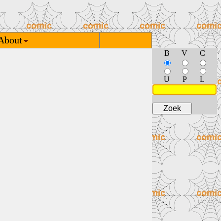
About
B
V
C
U
P
L