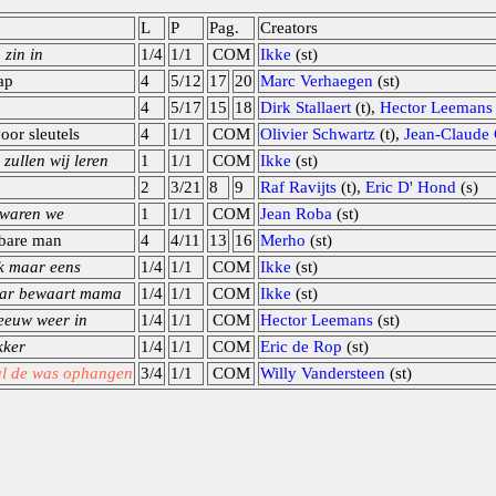
L
P
Pag.
Creators
 zin in
1/4
1/1
COM
Ikke
(st)
ap
4
5/12
17
20
Marc Verhaegen
(st)
4
5/17
15
18
Dirk Stallaert
(t),
Hector Leemans
or sleutels
4
1/1
COM
Olivier Schwartz
(t),
Jean-Claude
zullen wij leren
1
1/1
COM
Ikke
(st)
2
3/21
8
9
Raf Ravijts
(t),
Eric D' Hond
(s)
 waren we
1
1/1
COM
Jean Roba
(st)
bare man
4
4/11
13
16
Merho
(st)
jk maar eens
1/4
1/1
COM
Ikke
(st)
aar bewaart mama
1/4
1/1
COM
Ikke
(st)
eeuw weer in
1/4
1/1
COM
Hector Leemans
(st)
kker
1/4
1/1
COM
Eric de Rop
(st)
zal de was ophangen
3/4
1/1
COM
Willy Vandersteen
(st)