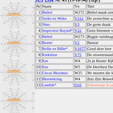
SUS
1994
Nr. 43 (19-10-94) (32p.)
Nr
Naam
Vn
Titel
1
Biebel
W272
Biebel maak een
2
Suske en Wiske
V212
De averechtse a
3
Nino
V3
De grote draak
4
Inspecteur Bayard*
V22
Geen bloemen vo
5
Biebel
W273
Reggie vandaag 
6
Baxter
V2
Banzaï
7
Bollie en Billie*
V1077
Goed deze keer
8
Kiekeboe
V75
De onweerstaan
9
Kas
W4
Ja ja Kastar Ki
10
Kas
W5
De kleerkast D
11
Circus Maximus
W25
We moeten die l
12
Bloemlezing
W4
Zzzz Zzzz Rotwe
13
Lambik*
O16
Sidoniaatje ik 