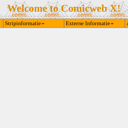
Welcome to Comicweb X!
Stripinformatie
Externe Informatie