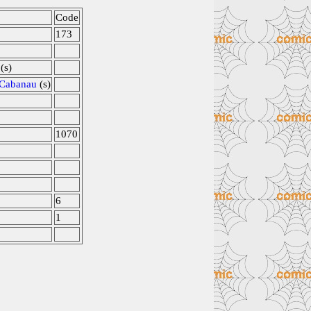
Code
173
(s)
 Cabanau
(s)
1070
6
1