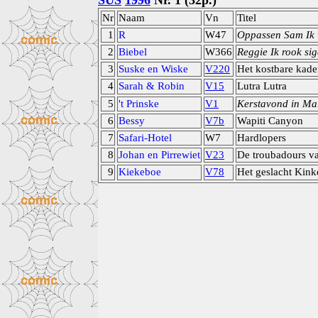
SUS
1996
Nr. 1 (32p.)
Nr
Naam
Vn
Titel
1
R
W47
Oppassen Sam Ik 
2
Biebel
W366
Reggie Ik rook sig
3
Suske en Wiske
V220
Het kostbare kade
4
Sarah & Robin
V15
Lutra Lutra
5
't Prinske
V1
Kerstavond in Mar
6
Bessy
V7b
Wapiti Canyon
7
Safari-Hotel
W7
Hardlopers
8
Johan en Pirrewiet
V23
De troubadours v
9
Kiekeboe
V78
Het geslacht Kink