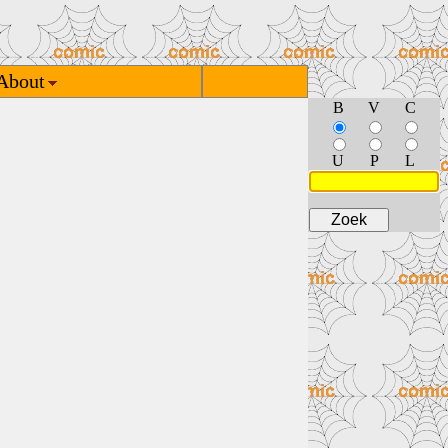
About
B
V
C
U
P
L