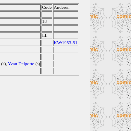
Code
Anderen
18
LL
KW:1953-51
(s),
Yvan Delporte
(s)