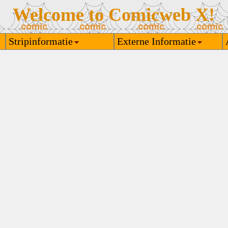
Welcome to Comicweb X!
Stripinformatie
Externe Informatie