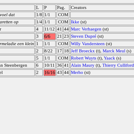
L
P
Pag.
Creators
voel dat
1/8
1/1
COM
aretten op
1/4
1/1
COM
Ikke
(st)
r
4
11/12
41
44
Marc Verhaegen
(st)
3
6/6
21
23
Steven Dupré
(st)
meladie een klein
1
1/1
COM
Willy Vandersteen
(st)
2
8/22
17
18
Jeff Broeckx
(t),
Marck Meul
(s)
5
1/1
COM
Robert Wuyts
(t),
Yaack
(s)
an Steenbergen
6
10/11
36
41
Alain Maury
(t),
Thierry Culliford
el
2
16/16
43
44
Merho
(st)