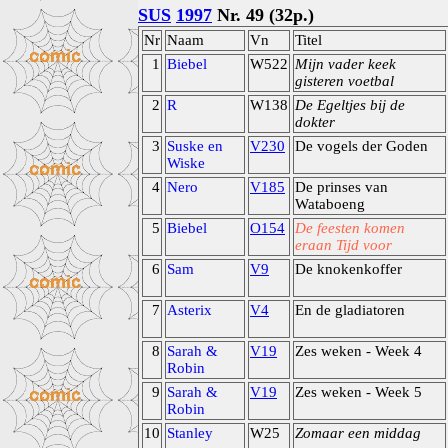
SUS
1997
Nr. 49 (32p.)
Nr
Naam
Vn
Titel
1
Biebel
W522
Mijn vader keek
gisteren voetbal
2
R
W138
De Egeltjes bij de
dokter
3
Suske en
V230
De vogels der Goden
Wiske
4
Nero
V185
De prinses van
Wataboeng
5
Biebel
O154
De feesten komen
eraan Tijd voor
6
Sam
V9
De knokenkoffer
7
Asterix
V4
En de gladiatoren
8
Sarah &
V19
Zes weken - Week 4
Robin
9
Sarah &
V19
Zes weken - Week 5
Robin
10
Stanley
W25
Zomaar een middag