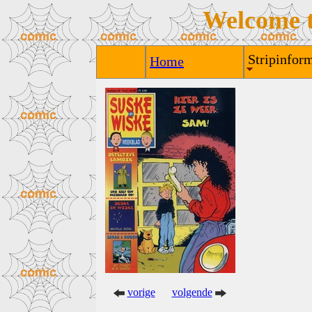
Welcome 
Stripinform
Home
vorige
volgende