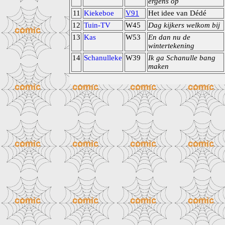
ergens op
11
Kiekeboe
V91
Het idee van Dédé
12
Tuin-TV
W45
Dag kijkers welkom bij
13
Kas
W53
En dan nu de
wintertekening
14
Schanulleke
W39
Ik ga Schanulle bang
maken