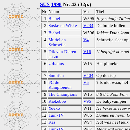
SUS
1998
Nr. 42 (32p.)
Nr
Naam
Vn
Titel
1
Biebel
W595
Hey schatje Zulle
2
Suske en Wiske
V234
De bonte bollen
3
Biebel
W596
Jakkes Daar komt
4
Muriel en
V4
Schroefje slaat op t
Schroefje
5
Dik van Dieren
V16
U begrijpt ik moet 
en zo
6
Urbanus
W15
Het pinneke
7
Smurfen
V404
Op de step
8
FC de
V5
't Is niet waar, hé!
Kampioenen
9
The Champions
W15
8 8 8 1 Pom Pom
10
Kiekeboe
V96
De babyvampier
11
Yoeko
W11
He Verse sneeuw w
12
Tuin-TV
W86
Dames en heren G
13
Kas
W94
Hat was heel leuk
14
Tuin-TV
W87
Maar wat krijg je