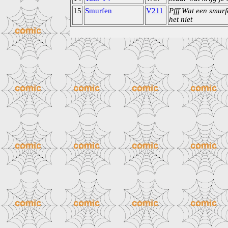
15
Smurfen
V211
Pfff Wat een smur
het niet