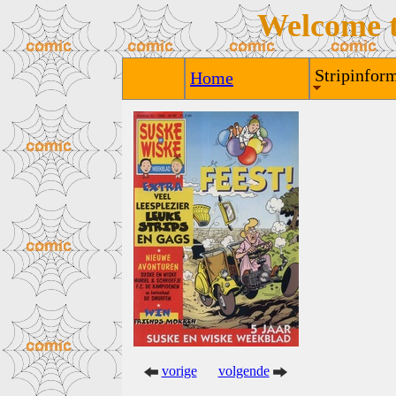
Welcome 
Stripinform
Home
vorige
volgende