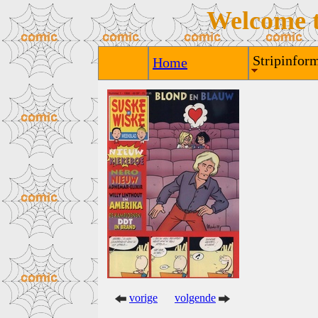
Welcome 
Stripinform
Home
vorige
volgende