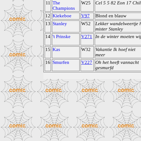
11
The
W25
Cel 5 5 82 Eon 17 Chil
Champions
12
Kiekeboe
V97
Blond en blauw
13
Stanley
W52
Lekker wandelweertje 
mister Stanley
14
't Prinske
V271
In de winter moeten wi
15
Kas
W32
Vakantie Ik hoef niet
meer
16
Smurfen
V227
Oh het heeft vannacht
gesmurfd