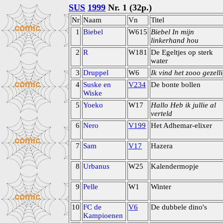
SUS
1999
Nr. 1 (32p.)
Nr
Naam
Vn
Titel
1
Biebel
W615
Biebel In mijn
linkerhand hou
2
R
W181
De Egeltjes op sterk
water
3
Druppel
W6
Ik vind het zooo gezell
4
Suske en
V234
De bonte bollen
Wiske
5
Yoeko
W17
Hallo Heb ik jullie al
verteld
6
Nero
V199
Het Adhemar-elixer
7
Sam
V17
Hazera
8
Urbanus
W25
Kalendermopje
9
Pelle
W1
Winter
10
FC de
V6
De dubbele dino's
Kampioenen