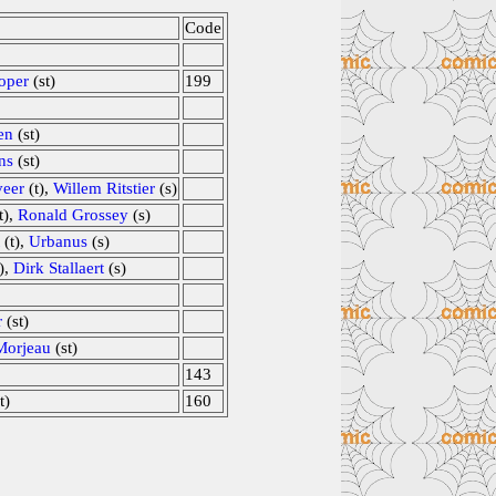
Code
ooper
(st)
199
en
(st)
ns
(st)
veer
(t),
Willem Ritstier
(s)
t),
Ronald Grossey
(s)
(t),
Urbanus
(s)
),
Dirk Stallaert
(s)
r
(st)
Morjeau
(st)
143
t)
160