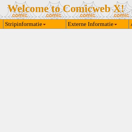
Welcome to Comicweb X!
Stripinformatie
Externe Informatie