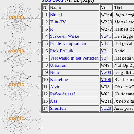
SUS
2001
Nr. 22 (32p.)
Nr
Naam
Vn
Titel
1
Biebel
W764
Papa heef
2
Tuin-TV
W220
Mag ik me
3
R
W277
Herbert Eg
4
Suske en Wiske
V241
De stugge
5
FC de Kampioenen
V17
Het geval 
6
Rick Rolluik
V3
Actie!
7
Verdwaald in het verleden
V3
Het getal 
8
Urbanus
W49
Nul-Op-Zi
9
Nero
V208
De gulfst
10
Kiekeboe
V106
Black e-ma
11
Alvin
W38
Oh nee M'
12
Rafke de raaf
W63
He domme 
13
Kas
W211
Ik heb alt
14
Smurfen
V328
Alles goe