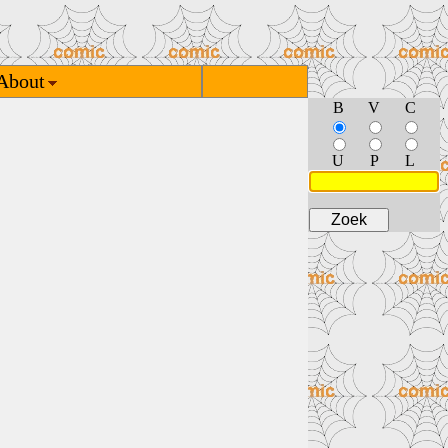
About
B
V
C
U
P
L