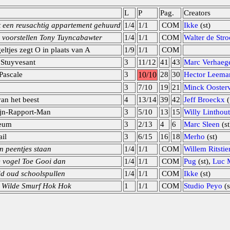
L
P
Pag.
Creators
t een reusachtig appartement gehuurd
1/4
1/1
COM
Ikke
(st)
 voorstellen Tony Tuyncabawter
1/4
1/1
COM
Walter de Str
eltjes zegt O in plaats van A
1/9
1/1
COM
 Stuyvesant
3
11/12
41
43
Marc Verhaeg
Pascale
3
10/10
28
30
Hector Leema
3
7/10
19
21
Minck Ooster
van het beest
4
13/14
39
42
Jeff Broeckx
(
jn-Rapport-Man
3
5/10
13
15
Willy Linthout
reum
3
2/13
4
6
Marc Sleen
(st
il
3
6/15
16
18
Merho
(st)
n peentjes staan
1/4
1/1
COM
Willem Ritstie
vogel Toe Gooi dan
1/4
1/1
COM
Pug
(st),
Luc 
ijd oud schoolspullen
1/4
1/1
COM
Ikke
(st)
d Wilde Smurf Hok Hok
1
1/1
COM
Studio Peyo
(s