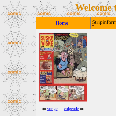
Welcome 
Stripinform
Home
vorige
volgende