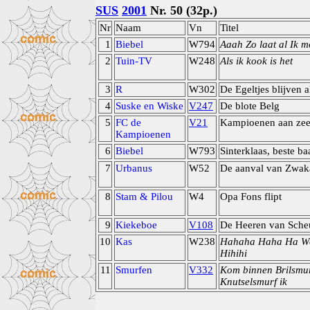
SUS
2001
Nr. 50 (32p.)
Nr
Naam
Vn
Titel
1
Biebel
W794
Aaah Zo laat al Ik m
2
Tuin-TV
W248
Als ik kook is het
3
R
W302
De Egeltjes blijven a
4
Suske en Wiske
V247
De blote Belg
5
FC de
V21
Kampioenen aan ze
Kampioenen
6
Biebel
W793
Sinterklaas, beste ba
7
Urbanus
W52
De aanval van Zwak
8
Stam & Pilou
W4
Opa Fons flipt
9
Kiekeboe
V108
De Heeren van Sche
10
Kas
W238
Hahaha Haha Ha W
Hihihi
11
Smurfen
V332
Kom binnen Brilsmur
Knutselsmurf ik